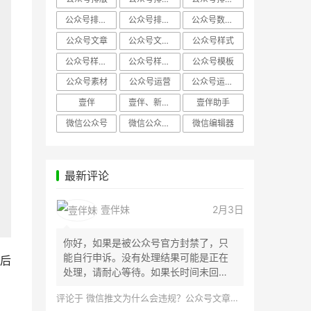
公众号排版，微信编辑器
公众号排版，排版样式
公众号数据分析
公众号文章
公众号文章、公众号运营
公众号样式
公众号样式，微信公众号排版
公众号样式，微信编辑器
公众号模板
公众号素材
公众号运营
公众号运营，公众号编辑器
壹伴
壹伴、新媒体运营
壹伴助手
微信公众号
微信公众号，样式模板、公众号样式
微信编辑器
最新评论
壹伴妹
2月3日
你好，如果是被公众号官方封禁了，只
能自行申诉。没有处理结果可能是正在
后
处理，请耐心等待。如果长时间未回
应，建议联...
评论于
微信推文为什么会违规？公众号文章怎么检测是否违规？