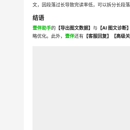
文，因段落过长导致完读率低，可以拆分长段落 
结语
壹伴助手
的
【导出图文数据】
与
【AI 图文诊断
略优化。此外，
壹伴
还有
【客服回复】【高级关