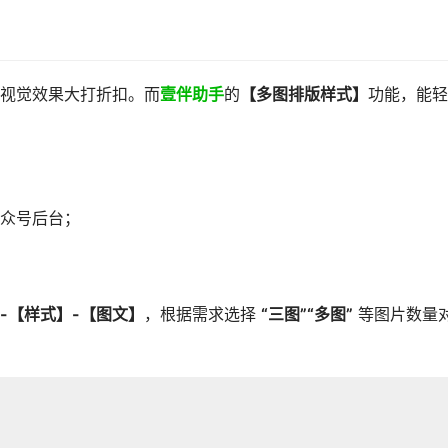
视觉效果大打折扣。而
壹伴助手
的
【多图排版样式】
功能，能轻
众号后台；
-【样式】-【图文】
，根据需求选择
“
三
图”“
多
图”
等图片数量