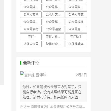
公众号排版，微信编辑器
公众号排版，排版样式
公众号数据分析
公众号文章
公众号文章、公众号运营
公众号样式
公众号样式，微信公众号排版
公众号样式，微信编辑器
公众号模板
公众号素材
公众号运营
公众号运营，公众号编辑器
壹伴
壹伴、新媒体运营
壹伴助手
微信公众号
微信公众号，样式模板、公众号样式
微信编辑器
最新评论
壹伴妹
2月3日
你好，如果是被公众号官方封禁了，只
能自行申诉。没有处理结果可能是正在
处理，请耐心等待。如果长时间未回
应，建议联...
评论于
微信推文为什么会违规？公众号文章怎么检测是否违规？