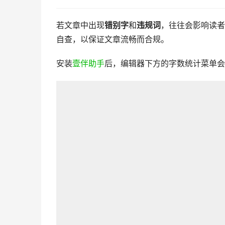
若文章中出现
错别字
和
违规词
，往往会影响读者
自查，以保证文章流畅而合规。
安装
壹伴助手
后，编辑器下方的字数统计菜单会