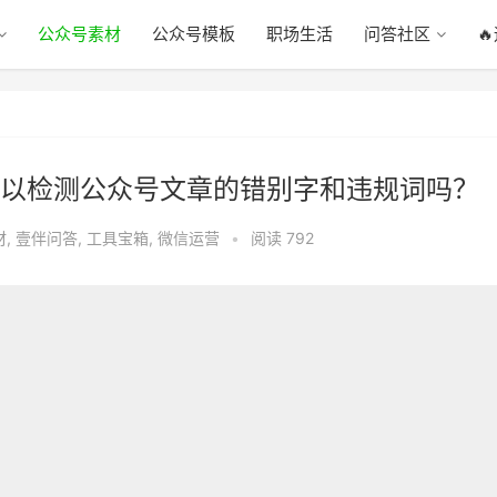
公众号素材
公众号模板
职场生活
问答社区

以检测公众号文章的错别字和违规词吗？
材
,
壹伴问答
,
工具宝箱
,
微信运营
•
阅读 792