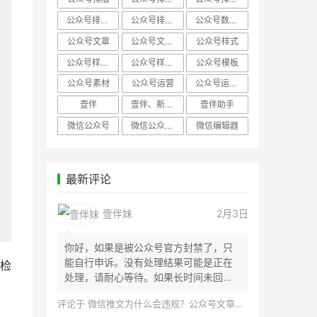
公众号排版，微信编辑器
公众号排版，排版样式
公众号数据分析
公众号文章
公众号文章、公众号运营
公众号样式
公众号样式，微信公众号排版
公众号样式，微信编辑器
公众号模板
公众号素材
公众号运营
公众号运营，公众号编辑器
壹伴
壹伴、新媒体运营
壹伴助手
微信公众号
微信公众号，样式模板、公众号样式
微信编辑器
最新评论
壹伴妹
2月3日
你好，如果是被公众号官方封禁了，只
能自行申诉。没有处理结果可能是正在
检
处理，请耐心等待。如果长时间未回
应，建议联...
评论于
微信推文为什么会违规？公众号文章怎么检测是否违规？