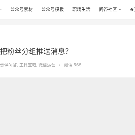
公众号素材
公众号模板
职场生活
问答社区

把粉丝分组推送消息？
壹伴问答
,
工具宝箱
,
微信运营
•
阅读 565