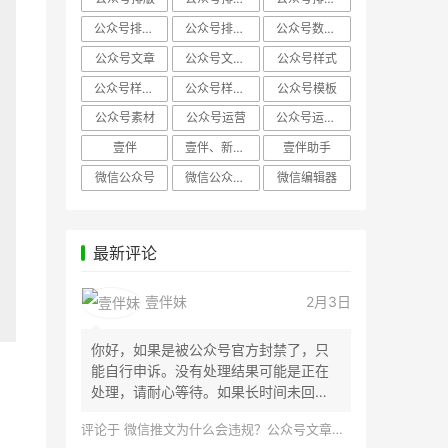
公众号排版，微信编辑器
公众号排版，排版样式
公众号数据分析
公众号文章
公众号文章、公众号运营
公众号样式
公众号样式，微信公众号排版
公众号样式，微信编辑器
公众号模板
公众号素材
公众号运营
公众号运营，公众号编辑器
壹伴
壹伴、新媒体运营
壹伴助手
微信公众号
微信公众号，样式模板、公众号样式
微信编辑器
最新评论
壹伴妹
2月3日
你好，如果是被公众号官方封禁了，只
能自行申诉。没有处理结果可能是正在
处理，请耐心等待。如果长时间未回
应，建议联...
评论于
微信推文为什么会违规？公众号文章怎么检测是否违规？