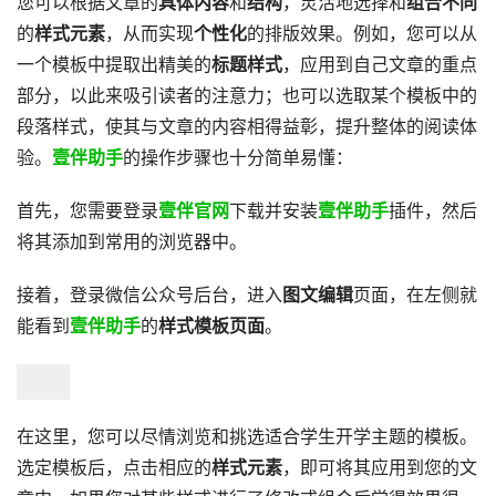
您可以根据文章的
具体内容
和
结构
，灵活地选择和
组合不同
的
样式元素
，从而实现
个性化
的排版效果。例如，您可以从
一个模板中提取出精美的
标题样式
，应用到自己文章的重点
部分，以此来吸引读者的注意力；也可以选取某个模板中的
段落样式，使其与文章的内容相得益彰，提升整体的阅读体
验。
壹伴助手
的操作步骤也十分简单易懂：
首先，您需要登录
壹伴官网
下载并安装
壹伴助手
插件，然后
将其添加到常用的浏览器中。
接着，登录微信公众号后台，进入
图文编辑
页面，在左侧就
能看到
壹伴助手
的
样式模板页面
。
在这里，您可以尽情浏览和挑选适合学生开学主题的模板。
选定模板后，点击相应的
样式元素
，即可将其应用到您的文