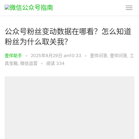
公众号粉丝变动数据在哪看？怎么知道
粉丝为什么取关我？
壹伴助手
•
2025年8月29日 am10:33
•
壹伴问答
,
壹伴问答
,
工
具宝箱
,
微信运营
•
阅读 334