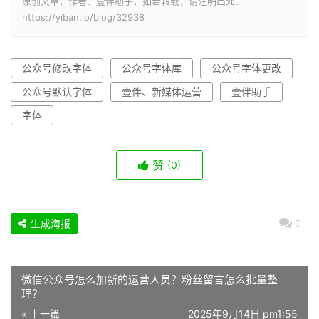
原创文章，作者：壹伴助手，如若转载，请注明出处：
https://yiban.io/blog/32938
公众号修改字体
公众号字体库
公众号字体更改
公众号默认字体
壹伴、新媒体运营
壹伴助手
字体
赞
(0)
生成海报
0
微信公众号怎么加新的运营人员？粉丝留言怎么批量整
理？
« 上一篇
2025年9月14日 pm1:55