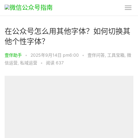
在公众号怎么用其他字体？如何切换其
他个性字体？
壹伴助手
•
2025年9月14日 pm6:00
•
壹伴问答
,
工具宝箱
,
微
信运营
,
私域运营
•
阅读 637