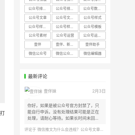
公众号排版，微信编辑器
公众号排版，排版样式
公众号数据分析
公众号文章
公众号文章、公众号运营
公众号样式
公众号样式，微信公众号排版
公众号样式，微信编辑器
公众号模板
公众号素材
公众号运营
公众号运营，公众号编辑器
壹伴
壹伴、新媒体运营
壹伴助手
微信公众号
微信公众号，样式模板、公众号样式
微信编辑器
最新评论
壹伴妹
2月3日
你好，如果是被公众号官方封禁了，只
能自行申诉。没有处理结果可能是正在
和打
处理，请耐心等待。如果长时间未回
应，建议联...
评论于
微信推文为什么会违规？公众号文章怎么检测是否违规？