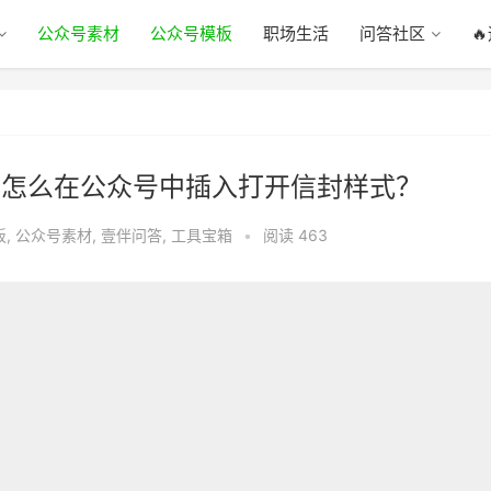
公众号素材
公众号模板
职场生活
问答社区

？怎么在公众号中插入打开信封样式？
板
,
公众号素材
,
壹伴问答
,
工具宝箱
•
阅读 463