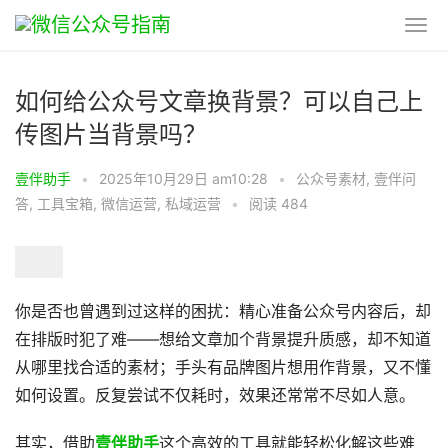
如何给公众号文章换背景？可以自己上
传图片当背景吗？
壹伴助手
•
2025年10月29日 am10:28
•
公众号素材
,
壹伴问
答
,
工具宝箱
,
微信运营
,
私域运营
•
阅读 484
你是否也曾遇到过这样的困扰：精心准备公众号内容后，却
在排版时犯了难——想给文章加个背景提升质感，却不知道
从哪里找合适的素材；手头有品牌图片想用作背景，又不懂
如何设置。反复尝试不仅耗时，效果还常常不尽如人意。
其实，借助
壹伴助手
这个高效的工具就能轻松化解这些难