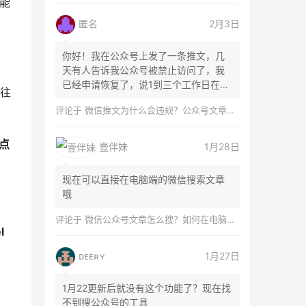
能
匿名
2月3日
你好！我在公众号上发了一条推文，几
天有人告诉我公众号被禁止访问了，我
已经申请恢复了，说1到三个工作日在微
往往
信团队...
评论于
微信推文为什么会违规？公众号文章怎么检测是否违规？
点
壹伴妹
1月28日
现在可以直接在电脑端的微信搜索文章
哦
评论于
微信公众号文章怎么搜？如何在电脑上搜索公众号文章？
l
ᴅᴇᴇʀʏ
1月27日
1月22更新后就没有这个功能了？现在找
不到搜公众号的工具