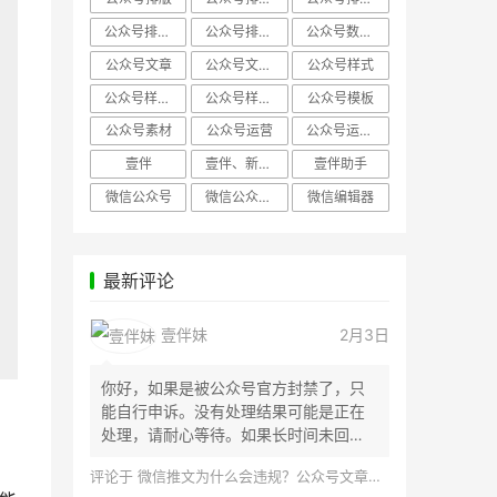
公众号排版，微信编辑器
公众号排版，排版样式
公众号数据分析
公众号文章
公众号文章、公众号运营
公众号样式
公众号样式，微信公众号排版
公众号样式，微信编辑器
公众号模板
公众号素材
公众号运营
公众号运营，公众号编辑器
壹伴
壹伴、新媒体运营
壹伴助手
微信公众号
微信公众号，样式模板、公众号样式
微信编辑器
最新评论
壹伴妹
2月3日
你好，如果是被公众号官方封禁了，只
能自行申诉。没有处理结果可能是正在
处理，请耐心等待。如果长时间未回
应，建议联...
评论于
微信推文为什么会违规？公众号文章怎么检测是否违规？