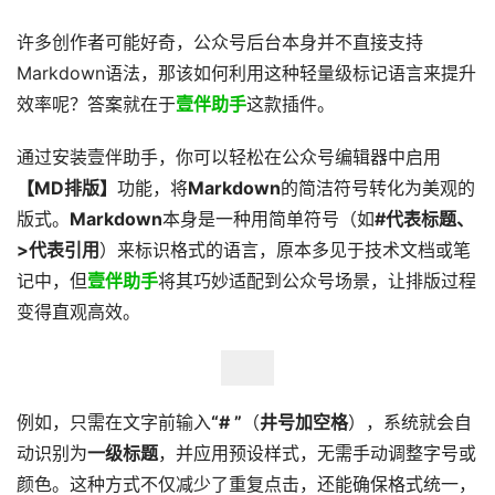
许多创作者可能好奇，公众号后台本身并不直接支持
Markdown语法，那该如何利用这种轻量级标记语言来提升
效率呢？答案就在于
壹伴助手
这款插件。
通过安装壹伴助手，你可以轻松在公众号编辑器中启用
【MD排版】
功能，将
Markdown
的简洁符号转化为美观的
版式。
Markdown
本身是一种用简单符号（如
#代表标题、
>代表引用
）来标识格式的语言，原本多见于技术文档或笔
记中，但
壹伴助手
将其巧妙适配到公众号场景，让排版过程
变得直观高效。
例如，只需在文字前输入
“# ”
（
井号加空格
），系统就会自
动识别为
一级标题
，并应用预设样式，无需手动调整字号或
颜色。这种方式不仅减少了重复点击，还能确保格式统一，