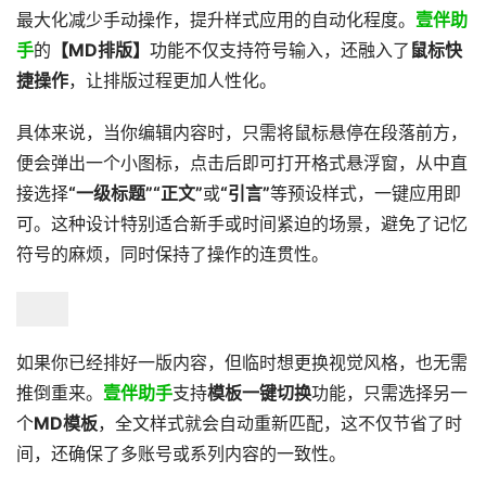
最大化减少手动操作，提升样式应用的自动化程度。
壹伴助
手
的
【MD排版】
功能不仅支持符号输入，还融入了
鼠标快
捷操作
，让排版过程更加人性化。
具体来说，当你编辑内容时，只需将鼠标悬停在段落前方，
便会弹出一个小图标，点击后即可打开格式悬浮窗，从中直
接选择
“一级标题”“正文”
或
“引言”
等预设样式，一键应用即
可。这种设计特别适合新手或时间紧迫的场景，避免了记忆
符号的麻烦，同时保持了操作的连贯性。
如果你已经排好一版内容，但临时想更换视觉风格，也无需
推倒重来。
壹伴助手
支持
模板一键切换
功能，只需选择另一
个
MD模板
，全文样式就会自动重新匹配，这不仅节省了时
间，还确保了多账号或系列内容的一致性。