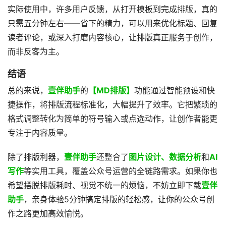
实际使用中，许多用户反馈，从打开模板到完成排版，真的
只需五分钟左右——省下的精力，可以用来优化标题、回复
读者评论，或深入打磨内容核心，让排版真正服务于创作，
而非反客为主。
结语
总的来说，
壹伴助手
的
【MD排版】
功能通过智能预设和快
捷操作，将排版流程标准化，大幅提升了效率。它把繁琐的
格式调整转化为简单的符号输入或点选动作，让创作者能更
专注于内容质量。
除了排版利器，
壹伴助手
还整合了
图片设计、数据分析
和
AI
写作
等实用工具，覆盖公众号运营的全链路需求。如果你也
希望摆脱排版耗时、视觉不统一的烦恼，不妨立即下载
壹伴
助手
，亲身体验5分钟搞定排版的轻松感，让你的公众号创
作之路更加高效愉悦。