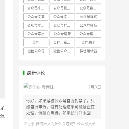
公众号排版，微信编辑器
公众号排版，排版样式
公众号数据分析
公众号文章
公众号文章、公众号运营
公众号样式
公众号样式，微信公众号排版
公众号样式，微信编辑器
公众号模板
公众号素材
公众号运营
公众号运营，公众号编辑器
壹伴
壹伴、新媒体运营
壹伴助手
微信公众号
微信公众号，样式模板、公众号样式
微信编辑器
最新评论
壹伴妹
2月3日
你好，如果是被公众号官方封禁了，只
能自行申诉。没有处理结果可能是正在
尤
处理，请耐心等待。如果长时间未回
混
应，建议联...
评论于
微信推文为什么会违规？公众号文章怎么检测是否违规？