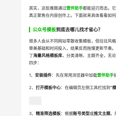
其实，这些难题通过
壹伴助手
都能迎刃而击。它
真正聚焦在内容创作上。下面就来具体看看如何
公众号模板
到底去哪儿找才省心？
很多人会从不同网站零散收集模板，但往往风格
审美基础和时间投入，结果反而拖慢更新节奏。
了
海量风格模板库
，分类清晰、主题齐全，无论
四步：
1、
安装插件
：先在常用浏览器中加载
壹伴助手
2、
打开模板中心
：在编辑页左侧工具栏找到
“
3、
精准筛选模板
：根据
账号类型
或
推文主题
，