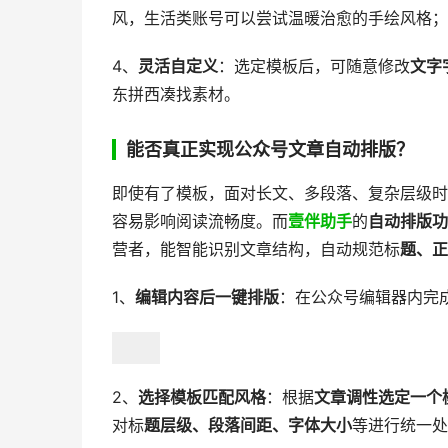
风，生活类账号可以尝试温暖治愈的手绘风格；
4、
灵活自定义
：选定模板后，可随意修改
文字
东拼西凑找素材。
能否真正实现公众号文章自动排版？
即使有了模板，面对长文、多段落、复杂层级时
容易影响阅读流畅度。而
壹伴助手
的
自动排版功
营者，能智能识别文章结构，自动规范标
题、正
1、
编辑内容后一键排版
：在公众号编辑器内完
2、
选择模板匹配风格
：根据
文章调性选定一个
对标
题层级、段落间距、字体大小
等进行统一处