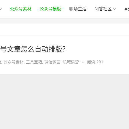
公众号素材
公众号模板
职场生活
问答社区

号文章怎么自动排版？​
板
,
公众号素材
,
工具宝箱
,
微信运营
,
私域运营
•
阅读 291