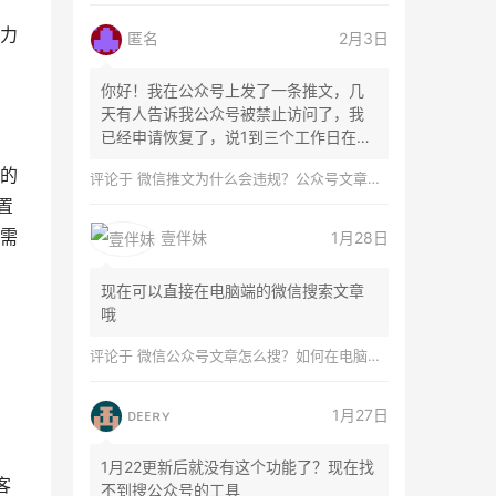
力
匿名
2月3日
你好！我在公众号上发了一条推文，几
天有人告诉我公众号被禁止访问了，我
已经申请恢复了，说1到三个工作日在微
信团队...
的
评论于
微信推文为什么会违规？公众号文章怎么检测是否违规？
置
需
壹伴妹
1月28日
现在可以直接在电脑端的微信搜索文章
哦
评论于
微信公众号文章怎么搜？如何在电脑上搜索公众号文章？
ᴅᴇᴇʀʏ
1月27日
1月22更新后就没有这个功能了？现在找
客
不到搜公众号的工具