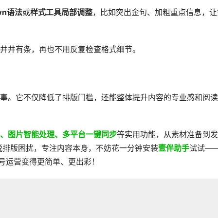
wn语法
或
样式工具局部调整
，比如突出金句、加粗重点信息，让
井井有条，再也不用反复检查格式细节。
的事。它不仅降低了排版门槛，还能整体提升内容的专业感和阅读
作、图片智能处理、多平台一键同步
等实用功能，从素材准备到发
脱排版困扰，专注内容本身，不妨花一分钟安装
壹伴助手
试试—
众号运营变得更简单、更出彩！