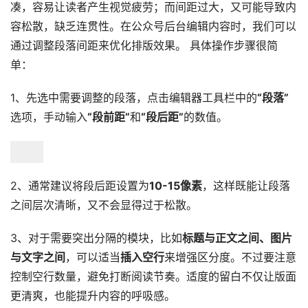
凑，容易让读者产生视觉疲劳；而间距过大，又可能导致内
容松散，缺乏连贯性。在公众号后台编辑内容时，我们可以
通过调整段落间距来优化排版效果。 具体操作步骤很简
单：
1、先选中需要调整的段落，点击编辑器工具栏中的
“段落”
选项，手动输入
“段前距”
和
“段后距”
的数值。
2、通常建议将段后距设置为
10-15像素
，这样既能让段落
之间层次清晰，又不会显得过于松散。
3、对于需要突出分隔的模块，比如
标题与正文之间、图片
与文字之间
，可以适当
插入空行
来增强区分度。不过要注意
控制空行数量，避免打断阅读节奏。适度的留白不仅让版面
更清爽，也能提升内容的呼吸感。