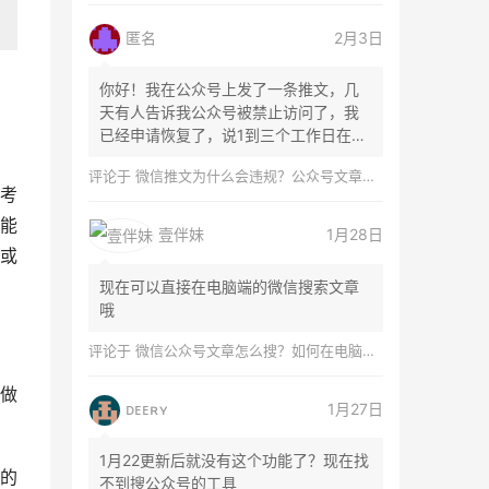
匿名
2月3日
你好！我在公众号上发了一条推文，几
天有人告诉我公众号被禁止访问了，我
已经申请恢复了，说1到三个工作日在微
信团队...
评论于
微信推文为什么会违规？公众号文章怎么检测是否违规？
考
能
壹伴妹
1月28日
或
现在可以直接在电脑端的微信搜索文章
哦
评论于
微信公众号文章怎么搜？如何在电脑上搜索公众号文章？
做
ᴅᴇᴇʀʏ
1月27日
1月22更新后就没有这个功能了？现在找
的
不到搜公众号的工具