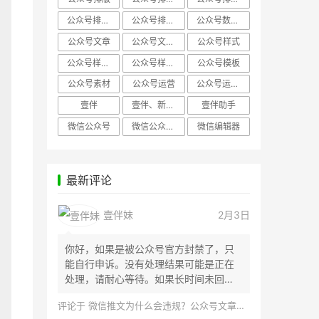
公众号排版，微信编辑器
公众号排版，排版样式
公众号数据分析
公众号文章
公众号文章、公众号运营
公众号样式
公众号样式，微信公众号排版
公众号样式，微信编辑器
公众号模板
公众号素材
公众号运营
公众号运营，公众号编辑器
壹伴
壹伴、新媒体运营
壹伴助手
微信公众号
微信公众号，样式模板、公众号样式
微信编辑器
最新评论
壹伴妹
2月3日
你好，如果是被公众号官方封禁了，只
能自行申诉。没有处理结果可能是正在
处理，请耐心等待。如果长时间未回
应，建议联...
评论于
微信推文为什么会违规？公众号文章怎么检测是否违规？