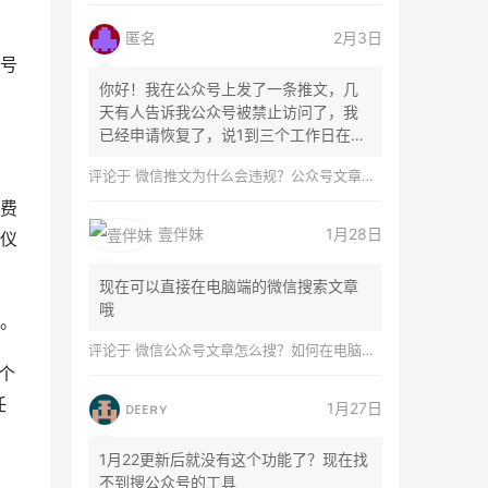
匿名
2月3日
号
你好！我在公众号上发了一条推文，几
天有人告诉我公众号被禁止访问了，我
已经申请恢复了，说1到三个工作日在微
信团队...
评论于
微信推文为什么会违规？公众号文章怎么检测是否违规？
费
壹伴妹
1月28日
仪
现在可以直接在电脑端的微信搜索文章
哦
。
评论于
微信公众号文章怎么搜？如何在电脑上搜索公众号文章？
“个
任
ᴅᴇᴇʀʏ
1月27日
1月22更新后就没有这个功能了？现在找
不到搜公众号的工具