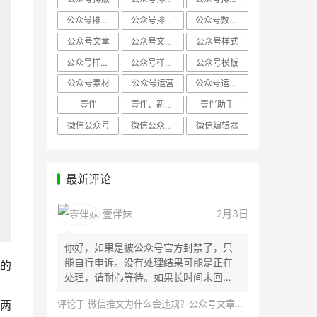
公众号排版，微信编辑器
公众号排版，排版样式
公众号数据分析
公众号文章
公众号文章、公众号运营
公众号样式
公众号样式，微信公众号排版
公众号样式，微信编辑器
公众号模板
公众号素材
公众号运营
公众号运营，公众号编辑器
壹伴
壹伴、新媒体运营
壹伴助手
微信公众号
微信公众号，样式模板、公众号样式
微信编辑器
最新评论
壹伴妹
2月3日
你好，如果是被公众号官方封禁了，只
能自行申诉。没有处理结果可能是正在
的
处理，请耐心等待。如果长时间未回
应，建议联...
评论于
微信推文为什么会违规？公众号文章怎么检测是否违规？
两