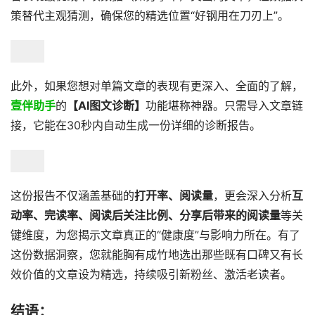
策替代主观猜测，确保您的精选位置“好钢用在刀刃上”。
此外，如果您想对单篇文章的表现有更深入、全面的了解，
壹伴助手
的
【AI图文诊断】
功能堪称神器。只需导入文章链
接，它能在30秒内自动生成一份详细的诊断报告。
这份报告不仅涵盖基础的
打开率、阅读量
，更会深入分析
互
动率、完读率、阅读后关注比例、分享后带来的阅读量
等关
键维度，为您揭示文章真正的“健康度”与影响力所在。有了
这份数据洞察，您就能胸有成竹地选出那些既有口碑又有长
效价值的文章设为精选，持续吸引新粉丝、激活老读者。
结语：