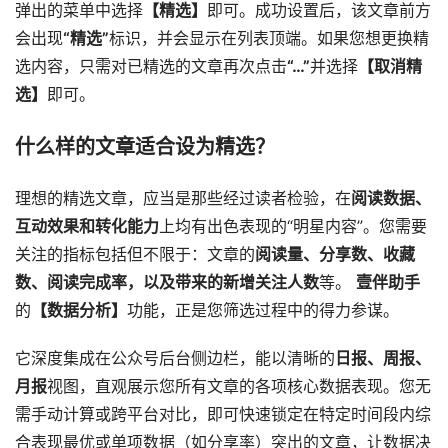
弹出的菜单中选择
【精选】
即可。成功设置后，该文章前方
会出现
“精选”
标识，并会显示在列表顶端。如果您想更换精
选内容，只需对已精选的文章再次点击
“…”
并选择
【取消精
选】
即可。
什么样的文章适合设为精选？
理想的精选文章，应当是那些经过读者检验，在
阅读数据、
互动效果和转化能力
上均有出色表现的“明星内容”。您需要
关注的指标包括但不限于：文章的
阅读量、分享数、收藏
数、阅读完成率，以及带来的新增关注人数
等。
壹伴助手
的
【数据分析】
功能，正是您筛选过程中的得力参谋。
它深度集成在公众号后台侧边栏，能以清晰的
日报、周报、
月报
视图，直观展示您所有文章的各项核心数据表现。您无
需手动计算或跨平台对比，即可快速锁定在特定时间段内综
合表现最优或单项数据（如分享率）突出的文章，让数据决