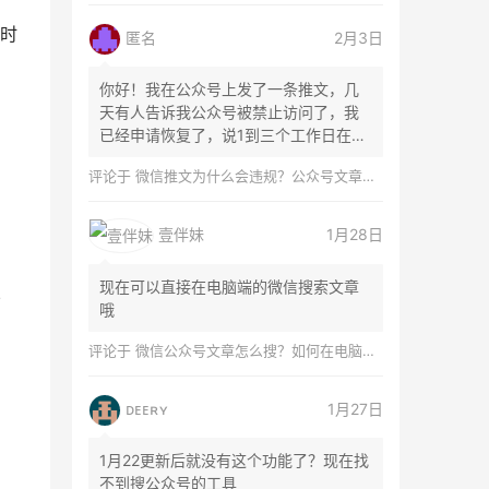
时
匿名
2月3日
你好！我在公众号上发了一条推文，几
天有人告诉我公众号被禁止访问了，我
已经申请恢复了，说1到三个工作日在微
信团队...
评论于
微信推文为什么会违规？公众号文章怎么检测是否违规？
壹伴妹
1月28日
现在可以直接在电脑端的微信搜索文章
从
哦
：
评论于
微信公众号文章怎么搜？如何在电脑上搜索公众号文章？
ᴅᴇᴇʀʏ
1月27日
1月22更新后就没有这个功能了？现在找
不到搜公众号的工具