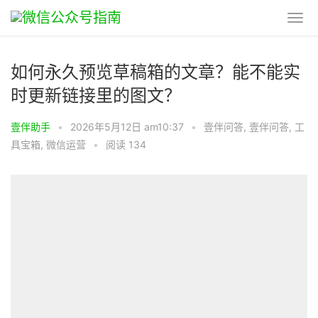
如何永久预览草稿箱的文章？能不能实
时更新链接里的图文？
壹伴助手
•
2026年5月12日 am10:37
•
壹伴问答
,
壹伴问答
,
工
具宝箱
,
微信运营
•
阅读 134