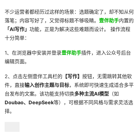
不少运营者都经历过这样的场景：选题确定了，却不知从何
落笔；内容写好了，又觉得标题不够吸睛。
壹伴助手
内置的
「AI写作」
功能，正是为解决这些难题而设计。 操作流程
十分简单：
1、在浏览器中安装并登录
壹伴助手
插件，进入公众号后台
编辑页面。
2、点击左侧壹伴工具栏的
【写作】
按钮，无需跳转其他软
件，直接
输入创作主题与目标
，系统即可快速生成适合多平
台发布的文案。该功能支持切换
多种主流AI模型
（如
Doubao、DeepSeek
等），可根据不同风格与需求灵活选
择。