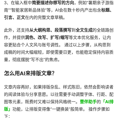
3、在输入框中
简要描述你想写的方向
，例如“暑期亲子游指
南”“智能家居新品体验”等，AI会在数十秒内产出包含
标题、
引言、正文
在内的完整文章草稿。
此外，还支持
从大纲构思、段落撰写
到
全文生成
的全链路创
作，并提供
润色、改写、扩写/缩写
等文本优化服务，让内
容更贴合个人文风与账号调性。 通过以上步骤，从构思到
成稿的时间大幅缩短，即使需要日更，也能稳定保持内容质
量，彻底摆脱“写不出”的焦虑。
怎么用AI来排版文章？
文章内容再好，如果排版杂乱、样式陈旧，依然会影响读者
的阅读体验与分享意愿。以往需要手动调整字体、行距、配
图等元素，既费时又难以保持风格统一。
壹伴助手
的
「AI排
版」
功能，让排版变得像“一键换装”般简单。 操作步骤如
下：