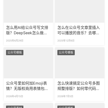
怎么用AI给公众号写文排
怎么在公众号文章里插入
版？DeepSeek怎么做公
可以播放的音乐？去哪里
众号？
找公众号的音乐播放样式
2025年6月29日
2025年12月6日
素材？
公众号模板
公众号模板
公众号里如何加Emoji表
怎么快速搞定公众号多图
情？无版权商用表情包在
规整排版？如何零代码制
哪找？
作公众号SVG滑动图片效
2026年4月15日
2026年7月5日
果？