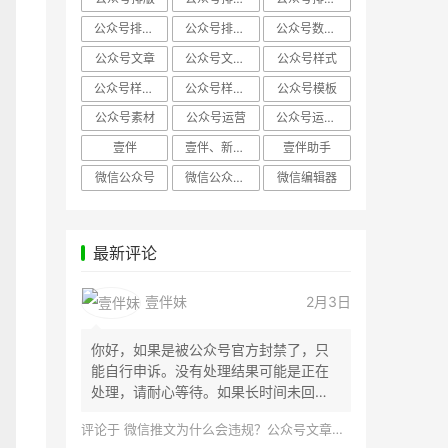
公众号排版，微信编辑器
公众号排版，排版样式
公众号数据分析
公众号文章
公众号文章、公众号运营
公众号样式
公众号样式，微信公众号排版
公众号样式，微信编辑器
公众号模板
公众号素材
公众号运营
公众号运营，公众号编辑器
壹伴
壹伴、新媒体运营
壹伴助手
微信公众号
微信公众号，样式模板、公众号样式
微信编辑器
最新评论
壹伴妹
2月3日
你好，如果是被公众号官方封禁了，只
能自行申诉。没有处理结果可能是正在
处理，请耐心等待。如果长时间未回
应，建议联...
评论于
微信推文为什么会违规？公众号文章怎么检测是否违规？