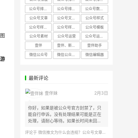
公众号排版，微信编辑器
公众号排版，排版样式
公众号数据分析
公众号文章
公众号文章、公众号运营
公众号样式
公众号样式，微信公众号排版
公众号样式，微信编辑器
公众号模板
图
公众号素材
公众号运营
公众号运营，公众号编辑器
壹伴
壹伴、新媒体运营
壹伴助手
微信公众号
微信公众号，样式模板、公众号样式
微信编辑器
游
最新评论
壹伴妹
2月3日
你好，如果是被公众号官方封禁了，只
能自行申诉。没有处理结果可能是正在
处理，请耐心等待。如果长时间未回
应，建议联...
评论于
微信推文为什么会违规？公众号文章怎么检测是否违规？