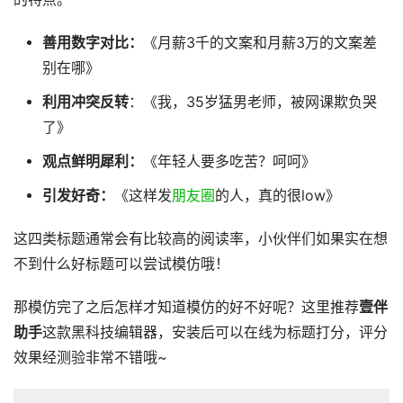
善用数字对比：
《月薪3千的文案和月薪3万的文案差
别在哪》
利用冲突反转
：《我，35岁猛男老师，被网课欺负哭
了》
观点鲜明犀利：
《年轻人要多吃苦？呵呵》
引发好奇：
《这样发
朋友圈
的人，真的很low》
这四类标题通常会有比较高的阅读率，小伙伴们如果实在想
不到什么好标题可以尝试模仿哦！
那模仿完了之后怎样才知道模仿的好不好呢？这里推荐
壹伴
助手
这款黑科技编辑器，安装后可以在线为标题打分，评分
效果经测验非常不错哦~