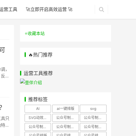
运营工具
🚀立即开启高效运营 🚀
⭐️收藏本站
可
🔥热门推荐
单调，
运营工具推荐
，反而
推荐标签
？
AI
ai一键排版
svg
SVG动效样式
公众号制作、公众号排版
公众号制作、公众号模板
工具只
独特的
公众号制作、微信编辑器
公众号制作，公众号排版
公众号制作，公众号排版、微信编辑器
公众号排版
公众号排版，公众号模板
公众号排版，公众号素材