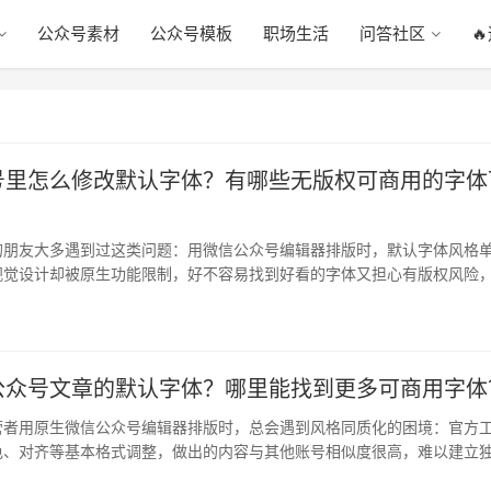
公众号素材
公众号模板
职场生活
问答社区

号里怎么修改默认字体？有哪些无版权可商用的字体
的朋友大多遇到过这类问题：用微信公众号编辑器排版时，默认字体风格
视觉设计却被原生功能限制，好不容易找到好看的字体又担心有版权风险
下隐…
公众号文章的默认字体？哪里能找到更多可商用字体
营者用原生微信公众号编辑器排版时，总会遇到风格同质化的困境：官方
色、对齐等基本格式调整，做出的内容与其他账号相似度很高，难以建立
粉丝…