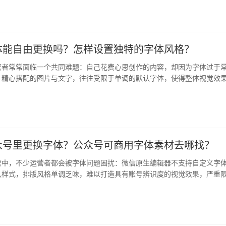
体能自由更换吗？怎样设置独特的字体风格？
营者常常面临一个共同难题：自己花费心思创作的内容，却因为字体过于
。精心搭配的图片与文字，往往受限于单调的默认字体，使得整体视觉效
也有…
众号里更换字体？公众号可商用字体素材去哪找？
营中，不少运营者都会被字体问题困扰：微信原生编辑器不支持自定义字
认样式，排版风格单调乏味，难以打造具有账号辨识度的视觉效果，严重
表达…