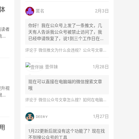
体
匿名
2月3日
你好！我在公众号上发了一条推文，几
强读者
天有人告诉我公众号被禁止访问了，我
信原
已经申请恢复了，说1到三个工作日在微
信团队...
评论于
微信推文为什么会违规？公众号文章怎么检测是否违规？
壹伴妹
1月28日
现在可以直接在电脑端的微信搜索文章
提升视
哦
很多
评论于
微信公众号文章怎么搜？如何在电脑上搜索公众号文章？
ᴅᴇᴇʀʏ
1月27日
用
1月22更新后就没有这个功能了？现在找
不到搜公众号的工具