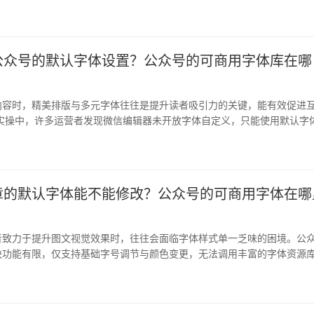
定义功…
公众号的默认字体设置？公众号的可商用字体库在哪
内容时，精美排版与多元字体往往是提升读者吸引力的关键，能有效促进
在实操中，许多运营者发现微信编辑器未开放字体自定义，只能使用默认字
表达…
章的默认字体能不能修改？公众号的可商用字体在哪
者致力于提升图文视觉效果时，往往会面临字体样式单一乏味的困境。公
块功能有限，仅支持基础字号调节与颜色变更，无法调用丰富的字体资源
容的…