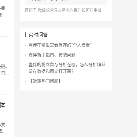
心要
评论于
微信公众号文章怎么搜？如何在电脑上搜索公众号文章？
原生
实时问答
壹伴在哪里查看保存的“个人模板”
壹伴新手指南、安装问题
壹伴的粉丝留存分析在哪，怎么分析粉丝
关键。
留存数据和图文打开率？
，只能
【近期热门问题】
体
心要
器并