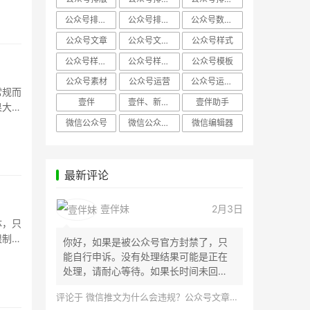
公众号排版，微信编辑器
公众号排版，排版样式
公众号数据分析
公众号文章
公众号文章、公众号运营
公众号样式
公众号样式，微信公众号排版
公众号样式，微信编辑器
公众号模板
公众号素材
公众号运营
公众号运营，公众号编辑器
常规而
壹伴
壹伴、新媒体运营
壹伴助手
果大打
微信公众号
微信公众号，样式模板、公众号样式
微信编辑器
最新评论
壹伴妹
2月3日
体，只
限制了
你好，如果是被公众号官方封禁了，只
能自行申诉。没有处理结果可能是正在
处理，请耐心等待。如果长时间未回
应，建议联...
评论于
微信推文为什么会违规？公众号文章怎么检测是否违规？