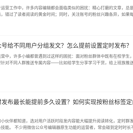
号运营工作中，许多内容编辑都会面临类似的困扰：精心打磨的文章，总
适，错过了读者阅读的黄金时间；同时，关注账号的粉丝兴趣各异，如果
的内…
众号给不同用户分组发文？怎么提前设置定时发布？
运营中，许多小编都曾遇到过这样的困扰：面对粉丝群体中既有在校学生
要针对不同人群推送专属内容——比如给学生分享学习干货，给上班族推
却苦…
时发布最长能提前多久设置？如何实现按粉丝标签定
？
的小伙伴都知道，选对用户活跃时段发内容能大幅提升阅读转化，定时群
备技能。 不少用微信公众号编辑器原生功能的运营者，常会碰到定时时长