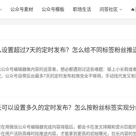
公众号素材
公众号模板
职场生活
问答社区

么设置超过7天的定时发布？怎么给不同标签粉丝推
信公众号编辑器做内容的运营者，想必都遇到过这些难题：碰上小长假或
况，公众号自带后台最多7天的定时发布权限完全不够用，手动找代发又有
要给…
长可以设置多久的定时发布？怎么按粉丝标签实现分
？
营在用微信公众号编辑器完成内容排版后，都会卡在发文排期和受众匹配
卡在用户活跃高峰时段推送内容，才能拿到更高的初始曝光，拉长内容的