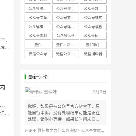
公众号排版，微信编辑器
公众号排版，排版样式
公众号数据分析
公众号文章
公众号文章、公众号运营
公众号样式
公众号样式，微信公众号排版
公众号样式，微信编辑器
公众号模板
公众号素材
公众号运营
公众号运营，公众号编辑器
平平，
壹伴
壹伴、新媒体运营
壹伴助手
生党，
微信公众号
微信公众号，样式模板、公众号样式
微信编辑器
最新评论
内
壹伴妹
2月3日
你好，如果是被公众号官方封禁了，只
一不
能自行申诉。没有处理结果可能是正在
发几乎
处理，请耐心等待。如果长时间未回
应，建议联...
评论于
微信推文为什么会违规？公众号文章怎么检测是否违规？