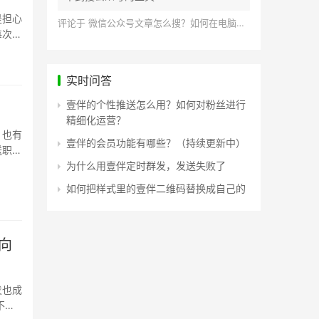
是担心
评论于
微信公众号文章怎么搜？如何在电脑上搜索公众号文章？
每次都
实时问答
壹伴的个性推送怎么用？如何对粉丝进行
精细化运营？
，也有
壹伴的会员功能有哪些？（持续更新中）
送职场
为什么用壹伴定时群发，发送失败了
如何把样式里的壹伴二维码替换成自己的
向
发也成
不