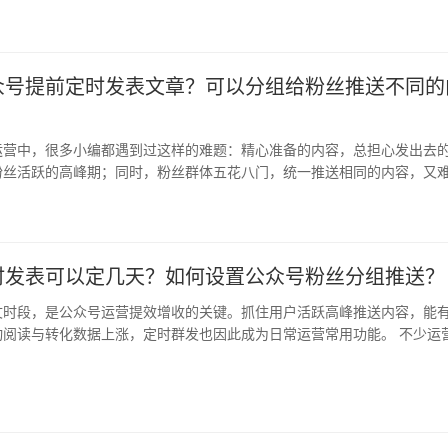
触达粉…
众号提前定时发表文章？可以分组给粉丝推送不同的
运营中，很多小编都遇到过这样的难题：精心准备的内容，总担心发出去
粉丝活跃的高峰期；同时，粉丝群体五花八门，统一推送相同的内容，又
部分…
时发表可以定几天？如何设置公众号粉丝分组推送？
文时段，是公众号运营提效增收的关键。抓住用户活跃高峰推送内容，能
动阅读与转化数据上涨，定时群发也因此成为日常运营常用功能。 不少运
最长…