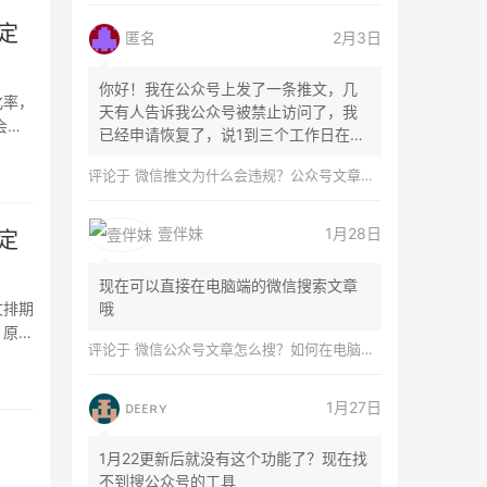
定
匿名
2月3日
你好！我在公众号上发了一条推文，几
化率，
天有人告诉我公众号被禁止访问了，我
会碰
已经申请恢复了，说1到三个工作日在微
信团队...
评论于
微信推文为什么会违规？公众号文章怎么检测是否违规？
壹伴妹
1月28日
定
现在可以直接在电脑端的微信搜索文章
文排期
哦
，原生
评论于
微信公众号文章怎么搜？如何在电脑上搜索公众号文章？
ᴅᴇᴇʀʏ
1月27日
1月22更新后就没有这个功能了？现在找
不到搜公众号的工具