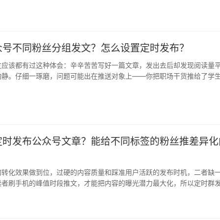
群发…
众号不同粉丝分组发文？怎么设置定时发布？
友应该都有过这种体会：辛辛苦苦写好一篇文章，发出去后却发现阅读量
动静。仔细一琢磨，问题可能出在推送对象上——你把职场干货推给了学
塞给…
定时发布公众号文章？能给不同标签的粉丝推差异化
的转化效果做到位，过硬的内容质量和踩准用户活跃的发布时机，二者缺
读者刷手机的峰值时段推文，才能把内容的曝光潜力最大化，所以定时群
的必备…