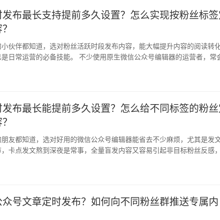
时发布最长支持提前多久设置？怎么实现按粉丝标签
容？
的小伙伴都知道，选对粉丝活跃时段发布内容，能大幅提升内容的阅读转
已是日常运营的必备技能。 不少使用原生微信公众号编辑器的运营者，常
足、…
时发布最长能提前多久设置？怎么给不同标签的粉丝
容？
的朋友都知道，选对好用的微信公众号编辑器能省去不少麻烦，尤其是发
节，卡点发文熬到深夜是常事，全量盲发内容又容易引起非目标粉丝反感
制经…
公众号文章定时发布？如何向不同粉丝群推送专属内