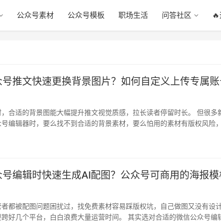
公众号素材
公众号模板
职场生活
问答社区

众号推文快速更换背景图片？如何自定义上传专属账
时，合适的背景图能大幅提升推文视觉质感，拉长读者停留时长。 但很多
众号编辑器时，要么找不到合适的背景素材，要么怕用的素材有版权风险
自己…
众号编辑时快速生成AI配图？公众号可商用的海报模
营者都被配图问题困扰过，找免费素材容易踩版权坑，自己做图又没有设
要跨好几个平台，白白浪费大量运营时间。 其实选对合适的微信公众号编