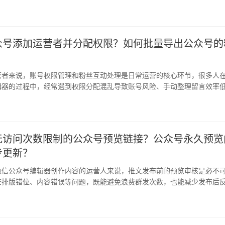
错代…
众号添加运营者并分配权限？如何批量导出公众号的
营者来说，账号权限管理和粉丝互动处理是日常运营的核心环节，很多人
辑器的过程中，经常遇到权限分配混乱导致账号风险、手动整理留言效率
问…
无访问次数限制的公众号预览链接？公众号永久预览
步更新？
微信公众号编辑器创作内容的运营人来说，推文发布前的预览审核是必不
查排版错位、内容错误等问题，既能避免浪费群发次数，也能减少发布后
官…