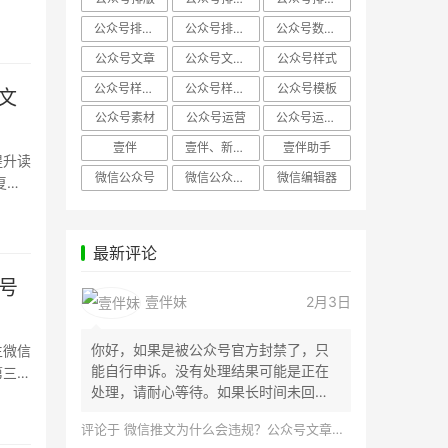
公众号排版，微信编辑器
公众号排版，排版样式
公众号数据分析
公众号文章
公众号文章、公众号运营
公众号样式
公众号样式，微信公众号排版
公众号样式，微信编辑器
公众号模板
文
公众号素材
公众号运营
公众号运营，公众号编辑器
壹伴
壹伴、新媒体运营
壹伴助手
提升读
微信公众号
微信公众号，样式模板、公众号样式
微信编辑器
复制
最新评论
号
壹伴妹
2月3日
你好，如果是被公众号官方封禁了，只
生微信
能自行申诉。没有处理结果可能是正在
第三方
处理，请耐心等待。如果长时间未回
应，建议联...
评论于
微信推文为什么会违规？公众号文章怎么检测是否违规？