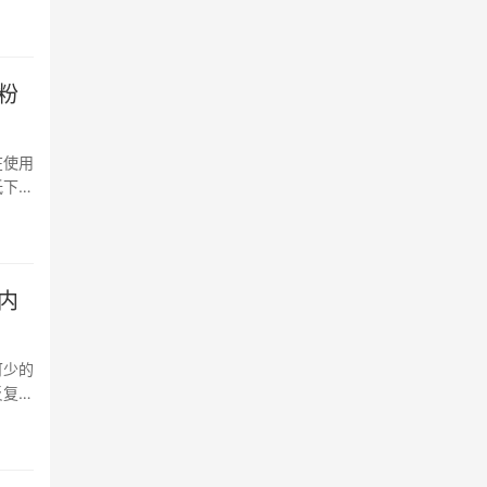
粉
在使用
低下的
内
可少的
反复修