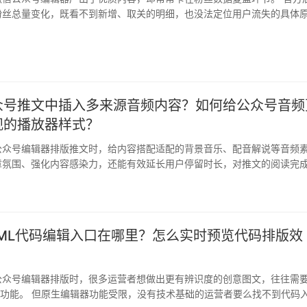
粉丝总量变化，既看不到新增、取关的明细，也没法定位用户流失的具体
易影…
众号推文中插入多来源音频内容？如何给公众号音频
观的播放器样式？
公众号编辑器排版推文时，给内容搭配适配的背景音乐、配音解说等音频
章氛围、强化内容感染力，还能有效延长用户停留时长，对推文的阅读完
都有…
TML代码编辑入口在哪里？怎么实时预览代码排版效
公众号编辑器排版时，很多运营者想做出更有辨识度的创意图文，往往需
辑功能。 但原生编辑器功能受限，没有技术基础的运营者要么找不到代码