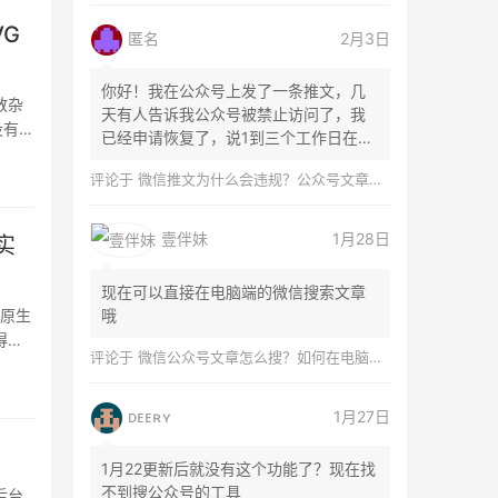
G
匿名
2月3日
你好！我在公众号上发了一条推文，几
散杂
天有人告诉我公众号被禁止访问了，我
没有代
已经申请恢复了，说1到三个工作日在微
信团队...
评论于
微信推文为什么会违规？公众号文章怎么检测是否违规？
壹伴妹
1月28日
实
现在可以直接在电脑端的微信搜索文章
破原生
哦
得门
评论于
微信公众号文章怎么搜？如何在电脑上搜索公众号文章？
ᴅᴇᴇʀʏ
1月27日
1月22更新后就没有这个功能了？现在找
不到搜公众号的工具
后台