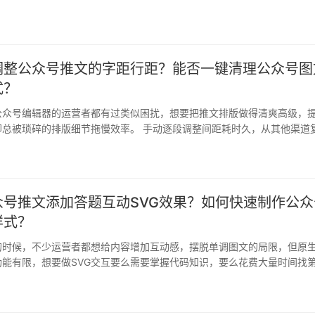
都能轻松…
调整公众号推文的字距行距？能否一键清理公众号图
式？
公众号编辑器的运营者都有过类似困扰，想要把推文排版做得清爽高级，
却总被琐碎的排版细节拖慢效率。 手动逐段调整间距耗时久，从其他渠道
乱格…
众号推文添加答题互动SVG效果？如何快速制作公众
样式？
的时候，不少运营者都想给内容增加互动感，摆脱单调图文的局限，但原
功能有限，想要做SVG交互要么需要掌握代码知识，要么花费大量时间找
…