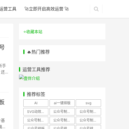
运营工具
🚀立即开启高效运营 🚀
⭐️收藏本站
号
🔥热门推荐
新手
运营工具推荐
，还不
推荐标签
板
AI
ai一键排版
svg
SVG动效样式
公众号制作、公众号排版
公众号制作、公众号模板
计基
公众号制作、微信编辑器
公众号制作，公众号排版
公众号制作，公众号排版、微信编辑器
辑
公众号排版
公众号排版，公众号模板
公众号排版，公众号素材