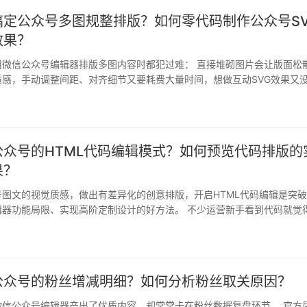
搞定公众号多图规整排版？如何零代码制作公众号SV
效果？
用微信公众号编辑器排版多图内容时都犯过难： 直接堆砌图片会让版面松
质感，手动调整间距、对齐细节又要耗费大量时间，想做互动SVG效果又
小…
公众号的HTML代码编辑模式？如何预览代码排版的
果？
图文的视觉质感，做出有差异化的创意排版，开启HTML代码编辑是突
辑器功能局限、实现高阶定制设计的好方法。 不少运营新手看到代码就觉
手…
公众号的粉丝增减明细？如何分析粉丝取关原因？
微信公众号编辑器产出了优质内容，却常常卡在粉丝数据复盘环节。 官方