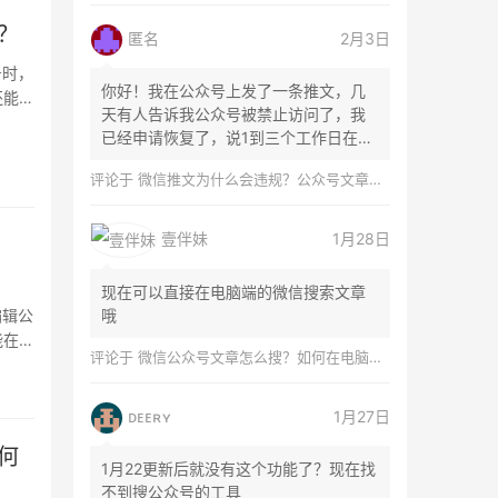
？
匿名
2月3日
号时，
你好！我在公众号上发了一条推文，几
还能将
天有人告诉我公众号被禁止访问了，我
已经申请恢复了，说1到三个工作日在微
信团队...
评论于
微信推文为什么会违规？公众号文章怎么检测是否违规？
壹伴妹
1月28日
现在可以直接在电脑端的微信搜索文章
编辑公
哦
能在编
评论于
微信公众号文章怎么搜？如何在电脑上搜索公众号文章？
ᴅᴇᴇʀʏ
1月27日
何
1月22更新后就没有这个功能了？现在找
不到搜公众号的工具