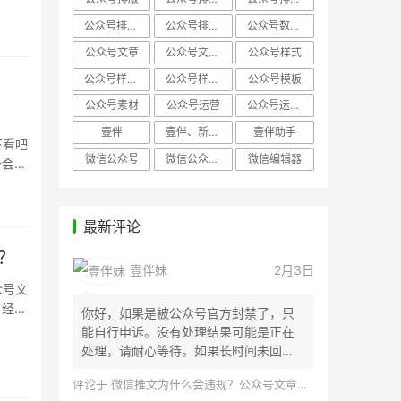
公众号排版，微信编辑器
公众号排版，排版样式
公众号数据分析
公众号文章
公众号文章、公众号运营
公众号样式
公众号样式，微信公众号排版
公众号样式，微信编辑器
公众号模板
公众号素材
公众号运营
公众号运营，公众号编辑器
壹伴
壹伴、新媒体运营
壹伴助手
下看吧
微信公众号
微信公众号，样式模板、公众号样式
微信编辑器
一会
最新评论
？
壹伴妹
2月3日
众号文
，经常
你好，如果是被公众号官方封禁了，只
能自行申诉。没有处理结果可能是正在
处理，请耐心等待。如果长时间未回
应，建议联...
评论于
微信推文为什么会违规？公众号文章怎么检测是否违规？