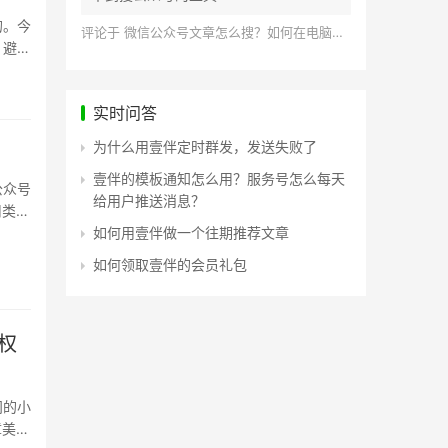
的。今
评论于
微信公众号文章怎么搜？如何在电脑上搜索公众号文章？
，避免
实时问答
为什么用壹伴定时群发，发送失败了
壹伴的模板通知怎么用？服务号怎么每天
公众号
给用户推送消息？
用类似
如何用壹伴做一个往期推荐文章
如何领取壹伴的会员礼包
权
问的小
章美观