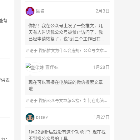
匿名
2月3日
能帮
你好！我在公众号上发了一条推文，几
天有人告诉我公众号被禁止访问了，我
已经申请恢复了，说1到三个工作日在微
信团队...
评论于
微信推文为什么会违规？公众号文章怎么检测是否违规？
壹伴妹
1月28日
提供表
现在可以直接在电脑端的微信搜索文章
哦
评论于
微信公众号文章怎么搜？如何在电脑上搜索公众号文章？
ᴅᴇᴇʀʏ
1月27日
1月22更新后就没有这个功能了？现在找
不到搜公众号的工具
引力；