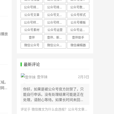
公众号排版，微信编辑器
公众号排版，排版样式
公众号数据分析
公众号文章
公众号文章、公众号运营
公众号样式
公众号样式，微信公众号排版
公众号样式，微信编辑器
公众号模板
公众号素材
公众号运营
公众号运营，公众号编辑器
和播放
壹伴
壹伴、新媒体运营
壹伴助手
微信公众号
微信公众号，样式模板、公众号样式
微信编辑器
最新评论
壹伴妹
2月3日
区域。
把网页
你好，如果是被公众号官方封禁了，只
能自行申诉。没有处理结果可能是正在
处理，请耐心等待。如果长时间未回
应，建议联...
评论于
微信推文为什么会违规？公众号文章怎么检测是否违规？