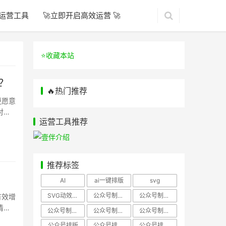
运营工具
🚀立即开启高效运营 🚀
⭐️收藏本站
？
🔥热门推荐
更愿意
对如
运营工具推荐
推荐标签
AI
ai一键排版
svg
SVG动效样式
公众号制作、公众号排版
公众号制作、公众号模板
有效增
清楚
公众号制作、微信编辑器
公众号制作，公众号排版
公众号制作，公众号排版、微信编辑器
公众号排版
公众号排版，公众号模板
公众号排版，公众号素材