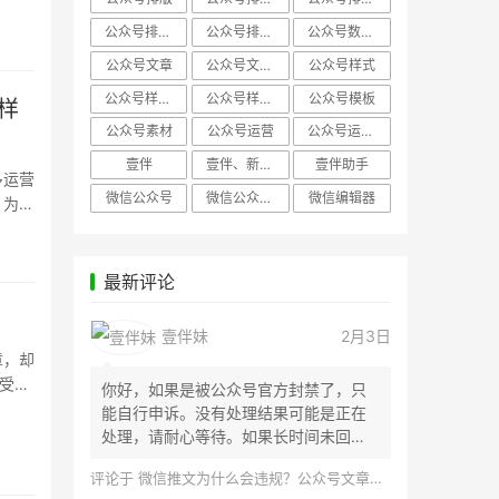
公众号排版，微信编辑器
公众号排版，排版样式
公众号数据分析
公众号文章
公众号文章、公众号运营
公众号样式
公众号样式，微信公众号排版
公众号样式，微信编辑器
公众号模板
样
公众号素材
公众号运营
公众号运营，公众号编辑器
壹伴
壹伴、新媒体运营
壹伴助手
多运营
微信公众号
微信公众号，样式模板、公众号样式
微信编辑器
，为文
最新评论
壹伴妹
2月3日
章，却
受课
你好，如果是被公众号官方封禁了，只
能自行申诉。没有处理结果可能是正在
处理，请耐心等待。如果长时间未回
应，建议联...
评论于
微信推文为什么会违规？公众号文章怎么检测是否违规？