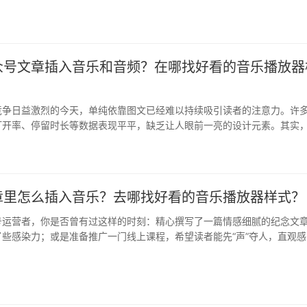
众号文章插入音乐和音频？在哪找好看的音乐播放器
竞争日益激烈的今天，单纯依靠图文已经难以持续吸引读者的注意力。许
打开率、停留时长等数据表现平平，缺乏让人眼前一亮的设计元素。其实
背景…
章里怎么插入音乐？去哪找好看的音乐播放器样式？
号运营者，你是否曾有过这样的时刻：精心撰写了一篇情感细腻的纪念文
些感染力；或是准备推广一门线上课程，希望读者能先“声”夺人，直观感
，…