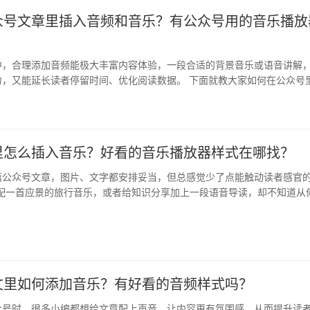
众号文章里插入音频和音乐？有公众号用的音乐播放
中，合理添加音频能极大丰富内容体验，一段合适的背景音乐或语音讲解
力，又能延长读者停留时间、优化阅读数据。 下面就教大家如何在公众号
化播…
里怎么插入音乐？好看的音乐播放器样式在哪找？
篇公众号文章，图片、文字都安排妥当，但总感觉少了点能触动读者感官的
章配一首应景的旅行音乐，或者给知识分享加上一段语音导读，却不知道从
这些…
文里如何添加音乐？有好看的音频样式吗？
众号时，很多小编都想给文章配上声音，让内容更有氛围感，从而提升读