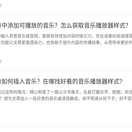
日
章中添加可播放的音乐？怎么获取音乐播放器样式？
中融入背景音乐或音频，能够有效增加内容的吸引力，优化读者的阅读感
不仅能让文章更富感染力，也有助于提升内容的传播效果，从而带来更好
下…
日
章如何插入音乐？在哪找好看的音乐播放器样式？
到过这样的情况：精心构思了一篇公众号推文，反复打磨文字、配图，却
”？想为文章加入一段应景的音乐或语音解说，却不知道从何下手；好不容
发…