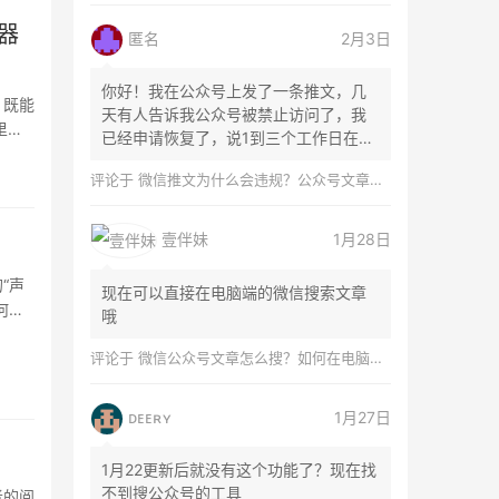
器
匿名
2月3日
你好！我在公众号上发了一条推文，几
，既能
天有人告诉我公众号被禁止访问了，我
里插
已经申请恢复了，说1到三个工作日在微
信团队...
评论于
微信推文为什么会违规？公众号文章怎么检测是否违规？
壹伴妹
1月28日
“声
现在可以直接在电脑端的微信搜索文章
何下
哦
评论于
微信公众号文章怎么搜？如何在电脑上搜索公众号文章？
ᴅᴇᴇʀʏ
1月27日
1月22更新后就没有这个功能了？现在找
不到搜公众号的工具
者的阅