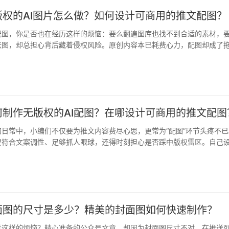
版权的AI图片怎么做？如何设计可商用的推文配图？
配图，你是否也在经历这样的烦恼：要么翻遍图库也找不到合适的素材，
张图，却总担心背后藏着侵权风险。原创内容本已耗费心力，配图却成了
…
何制作无版权的AI配图？在哪设计可商用的推文配图
日常中，小编们不仅要为推文内容费尽心思，更常为“配图”环节头疼不已
要符合文案调性、足够抓人眼球，还得时刻担心是否踩中版权雷区。自己
本…
面图的尺寸是多少？精美的封面图如何快速制作？
过这样的烦恼？精心准备的公众号文章，却因为封面图尺寸不对，在推送