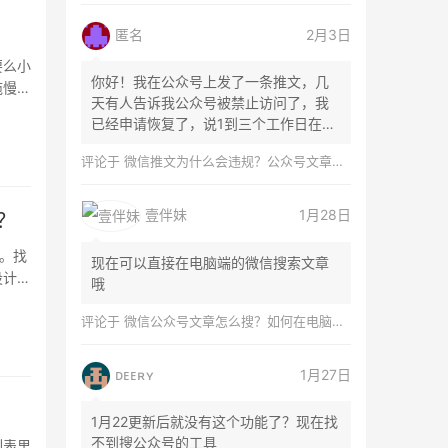
匿名
2月3日
要么小
你好！我在公众号上发了一条推文，几
拖慢节
天有人告诉我公众号被禁止访问了，我
已经申请恢复了，说1到三个工作日在微
信团队...
评论于
微信推文为什么会违规？公众号文章怎么检测是否违规？
壹伴妹
1月28日
？
。找
现在可以直接在电脑端的微信搜索文章
设计？
哦
评论于
微信公众号文章怎么搜？如何在电脑上搜索公众号文章？
ᴅᴇᴇʀʏ
1月27日
1月22更新后就没有这个功能了？现在找
不到搜公众号的工具
列表里