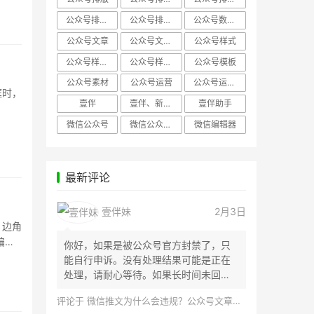
公众号排版，微信编辑器
公众号排版，排版样式
公众号数据分析
公众号文章
公众号文章、公众号运营
公众号样式
公众号样式，微信公众号排版
公众号样式，微信编辑器
公众号模板
公众号素材
公众号运营
公众号运营，公众号编辑器
框时，
壹伴
壹伴、新媒体运营
壹伴助手
微信公众号
微信公众号，样式模板、公众号样式
微信编辑器
最新评论
壹伴妹
2月3日
、边角
编辑
你好，如果是被公众号官方封禁了，只
能自行申诉。没有处理结果可能是正在
处理，请耐心等待。如果长时间未回
应，建议联...
评论于
微信推文为什么会违规？公众号文章怎么检测是否违规？