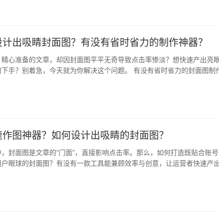
设计出吸睛封面图？有没有省时省力的制作神器？
，精心准备的文章，却因封面图平平无奇导致点击率惨淡？想快速产出亮
何下手？别着急，今天就为你解决这个问题。 有没有省时省力的封面图制
封面…
速作图神器？如何设计出吸睛的封面图？
，封面图是文章的“门面”，直接影响点击率。那么，如何打造既贴合账号
用户眼球的封面图？有没有一款工具能兼顾效率与创意，让运营者快速产
大家…