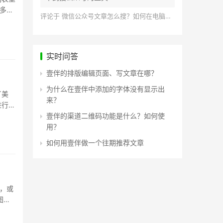
多数
评论于
微信公众号文章怎么搜？如何在电脑上搜索公众号文章？
实时问答
壹伴的排版编辑页面、写文章在哪？
为什么在壹伴中添加的字体没有显示出
了美
来？
进行二
壹伴的渠道二维码功能是什么？如何使
用？
如何用壹伴做一个往期推荐文章
，或
图有