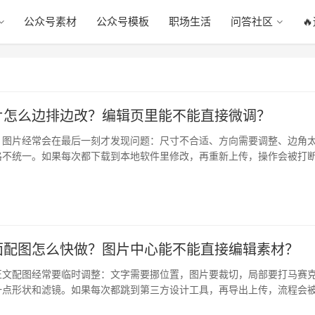
公众号素材
公众号模板
职场生活
问答社区

片怎么边排边改？编辑页里能不能直接微调？
，图片经常会在最后一刻才发现问题：尺寸不合适、方向需要调整、边角
格不统一。如果每次都下载到本地软件里修改，再重新上传，操作会被打
心介…
面配图怎么快做？图片中心能不能直接编辑素材？
正文配图经常要临时调整：文字需要挪位置，图片要裁切，局部要打马赛
一点形状和滤镜。如果每次都跳到第三方设计工具，再导出上传，流程会
手…