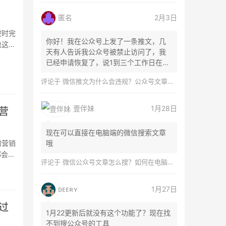
匿名
2月3日
按时完
你好！我在公众号上发了一条推文，几
也这样
天有人告诉我公众号被禁止访问了，我
已经申请恢复了，说1到三个工作日在微
信团队...
评论于
微信推文为什么会违规？公众号文章怎么检测是否违规？
壹伴妹
1月28日
营
现在可以直接在电脑端的微信搜索文章
的营销
哦
都会提
评论于
微信公众号文章怎么搜？如何在电脑上搜索公众号文章？
ᴅᴇᴇʀʏ
1月27日
过
1月22更新后就没有这个功能了？现在找
不到搜公众号的工具