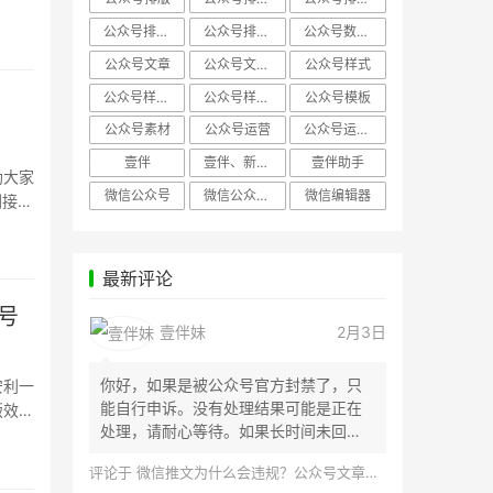
公众号排版，微信编辑器
公众号排版，排版样式
公众号数据分析
公众号文章
公众号文章、公众号运营
公众号样式
公众号样式，微信公众号排版
公众号样式，微信编辑器
公众号模板
公众号素材
公众号运营
公众号运营，公众号编辑器
壹伴
壹伴、新媒体运营
壹伴助手
助大家
微信公众号
微信公众号，样式模板、公众号样式
微信编辑器
刚接触
最新评论
号
壹伴妹
2月3日
你好，如果是被公众号官方封禁了，只
安利一
能自行申诉。没有处理结果可能是正在
版效率
处理，请耐心等待。如果长时间未回
应，建议联...
评论于
微信推文为什么会违规？公众号文章怎么检测是否违规？