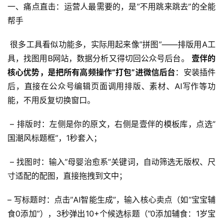
一、痛点直击：运营人最需要的，是”不用跳来跳去”的全能
帮手
 很多工具看似功能多，实际用起来像”拼图”——排版用A工
具，找图用B网站，数据分析又得切回公众号后台。 
壹伴的
核心优势，是把所有高频操作”打包”进微信后台
：安装插件
后，直接在公众号编辑页面调用排版、素材、AI写作等功
能，不用反复切换窗口。
 – 排版时：左侧是你的原文，右侧是壹伴的模板库，点选”
国潮风标题框”，1秒套入；
 – 找图时：输入”母婴治愈系”关键词，自动筛选无版权、尺
寸适配的配图，直接拖拽到文中； 
– 写标题时：点击”AI智能生成”，输入核心卖点（如”宝宝辅
食0添加”），3秒弹出10+个候选标题（”0添加辅食：1岁宝