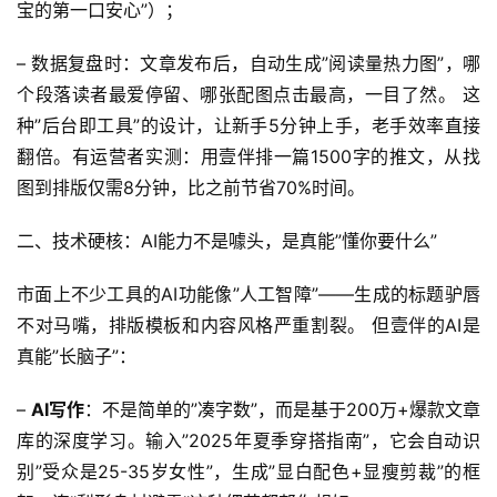
宝的第一口安心”）； 
– 数据复盘时：文章发布后，自动生成”阅读量热力图”，哪
个段落读者最爱停留、哪张配图点击最高，一目了然。 这
种”后台即工具”的设计，让新手5分钟上手，老手效率直接
翻倍。有运营者实测：用壹伴排一篇1500字的推文，从找
图到排版仅需8分钟，比之前节省70%时间。
二、技术硬核：AI能力不是噱头，是真能”懂你要什么” 
市面上不少工具的AI功能像”人工智障”——生成的标题驴唇
不对马嘴，排版模板和内容风格严重割裂。 但壹伴的AI是
真能”长脑子”： 
– 
AI写作
：不是简单的”凑字数”，而是基于200万+爆款文章
库的深度学习。输入”2025年夏季穿搭指南”，它会自动识
别”受众是25-35岁女性”，生成”显白配色+显瘦剪裁”的框