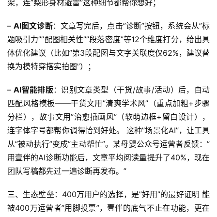
架，连”梨形身材避雷”这种细节都帮你想好； 
– 
AI图文诊断
：文章写完后，点击”诊断”按钮，系统会从”标
题吸引力””配图相关性””段落密度”等12个维度打分，给出具
体优化建议（比如”第3段配图与文字关联度仅62%，建议替
换为模特穿搭实拍图”）； 
– 
AI智能排版
：识别文章类型（干货/故事/活动）后，自动
匹配风格模板——干货文用”清爽学术风”（重点加粗+步骤
分栏），故事文用”治愈插画风”（软萌边框+留白设计），
连字体字号都帮你调得恰到好处。 这种”场景化AI”，让工具
从”被动执行”变成”主动帮忙”。某母婴公众号运营者反馈：”
用壹伴的AI诊断功能后，文章平均阅读量提升了40%，现在
团队写稿都先过一遍诊断再发布。” 
三、生态壁垒：400万用户的选择，是”好用”的最好证明 能
被400万运营者”用脚投票”，壹伴的底气不止在功能，更在