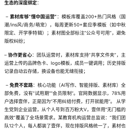
生态的深度绑定
：
 – 
素材库够”懂中国运营”
：模板库覆盖200+热门风格（国
潮/ins风/商务/萌宠），每周更新50+套应季模板（如中秋
限定、开学季特辑）；素材图全部标注”公众号可用”，避免
版权纠纷； 
– 
协作更省心
：团队运营时，素材库支持”共享文件夹”，主
运营上传的品牌色卡、logo模板，成员一键调用；历史排版
记录自动云存储，换设备也能无缝衔接；
 – 
免费不套路
：核心功能（AI写作、智能排版、素材库）全
部免费，没有”试用期””会员限制”。官网数据显示，78%用
户选择壹伴，正是因为”不用纠结付费，打开就能用”。 从学
生党到企业运营，从个人号到百万粉大V，壹伴用”无门槛的
高效”覆盖了全场景需求。某教育机构运营总监说：”我们团
队12个人，每人都装了壹伴，现在排版风格统一了，素材也