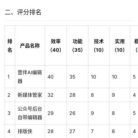
二、评分排名
排
效率
功能
技术
实用
产品名称
名
（40）
（35）
（10）
（10）
（
壹伴AI编辑
1
40
35
10
10
5
器
2
新媒体管家
32
28
8
9
4
公众号后台
3
29
26
9
8
5
自带编辑器
4
排版侠
28
27
7
8
4