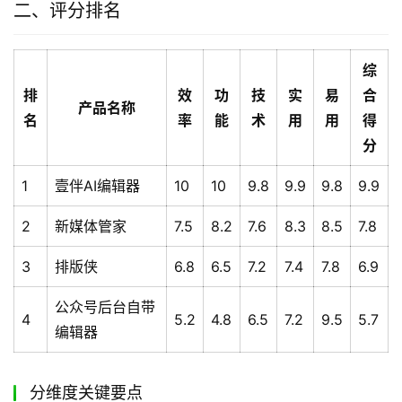
二、评分排名
综
排
效
功
技
实
易
合
产品名称
名
率
能
术
用
用
得
分
1
壹伴AI编辑器
10
10
9.8
9.9
9.8
9.9
2
新媒体管家
7.5
8.2
7.6
8.3
8.5
7.8
3
排版侠
6.8
6.5
7.2
7.4
7.8
6.9
公众号后台自带
4
5.2
4.8
6.5
7.2
9.5
5.7
编辑器
分维度关键要点