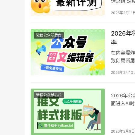
话总结 深度
一款覆盖浏
2026年2月11
解决排版问
闭环。 【
2026
微信公众号后台
率
在内容爆炸
致创意断层
为解决这些
2026年2月10
对市面主流
择指南。 
微信公众号后台
2026年
面进入AI
统。据《2
全流程效率
编辑器凭借
2026年2月9日