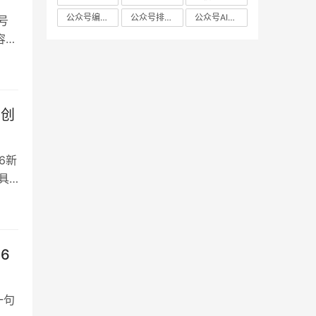
公众号编辑器实测
公众号排版编辑器
公众号AI编辑器
号
容创
全
于
…
构创
6新
具
以
小
6
一句