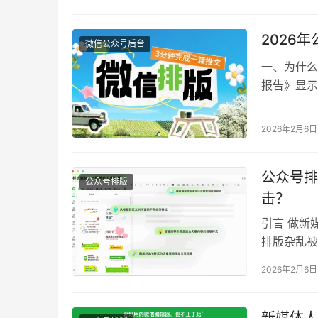
2026
微信公众号后台
一、为什么
报告》显示
成以上。同
排版耗时压
2026年2月6日
经处于效率
容…
公众号排
公众号排版
击？
引言 做新
排版杂乱被
是起不出爆
2026年2月6日
报告》显示
而报告明确
被高…