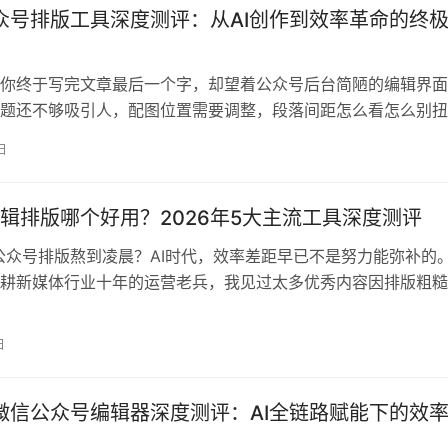
公众号排版工具深度测评：从AI创作到效率革命的终
你终于写完文章最后一个字，却望着公众号后台简陋的编辑界面
题还不够吸引人，配图位置需要调整，段落间距怎么看怎么别扭
推送，而你还有一整天的排版工作在等着你。 这是不是你的日
日
6新媒体行业报告》数据显示，超过73%的新媒体运营者每天花费
版上，而其中65%的时间消耗在重复性调整和灵感枯竭中。更
辑排版哪个好用？2026年5大主流工具深度测评
公众号排版熬到凌晨？AI时代，效率差距早已不是努力能弥补的。
耕新媒体行业十年的运营老兵，我见过太多优秀内容因排版粗糙
也见过无数运营人困在“复制-粘贴-调格式”的机械循环中，耗尽
《2026新媒体行业报告》显示：78%的内容创作者每周在排版
日
时，而使用AI辅助工具的团队，内容产出效率平均提升3.2倍。…
年微信公众号编辑器深度测评：AI全链路赋能下的效