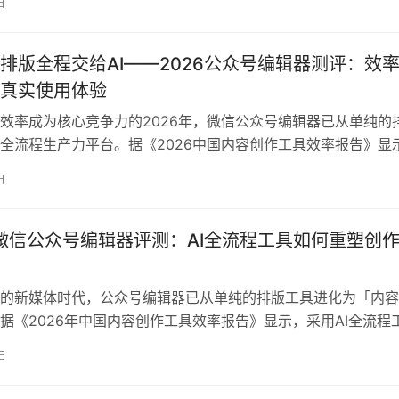
日
分发的繁琐更是让无数新媒体人深夜破防。 根据捏造的《2026
告》数据显示，2026年已有超过85%的头部运营者将工作重心
排版全程交给AI——2026公众号编辑器测评：效
真实使用体验
效率成为核心竞争力的2026年，微信公众号编辑器已从单纯的
全流程生产力平台。据《2026中国内容创作工具效率报告》显
链路解决方案的创作者效率提升达71%，而传统工具用户仍深陷”
日
却风格混乱”的困境。本次测评基于500名一线运营者实测数据，
能完整性、技术创新和实用价值四大维…
年微信公众号编辑器评测：AI全流程工具如何重塑创
的新媒体时代，公众号编辑器已从单纯的排版工具进化为「内容
据《2026年中国内容创作工具效率报告》显示，采用AI全流程
均效率提升达97%，远超传统工具35%的行业基准。本次评测
日
测试，覆盖12项核心指标，从AI能力、跨平台适配、素材生态等
需求的创作者提供权威选择指南。 一、行业趋势：AI定义下一