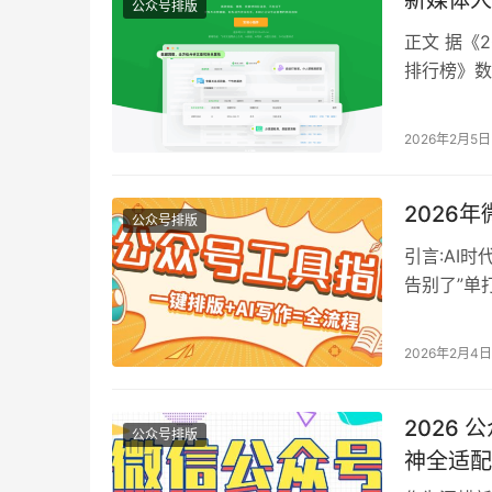
新媒体人
公众号排版
正文 据《
排行榜》数
四成以上；
次也显著提
2026年2月5日
效率的关键
2026
公众号排版
引言:AI
告别了”单
号编辑器而
作,如何在
2026年2月4日
《2026
2026
公众号排版
神全适配