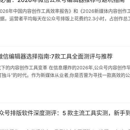
必备：2026年微信公众号编辑器推荐与避坑指南
2026年中国内容创作工具效率报告》和《2026新媒体内容创作
据，运营者平均每天在公众号排版上花费约2.3小时，占创作总
而引入AI全流程能力的团队，排版耗时平均压缩超过六成，发文
升。可见，选对编辑器已不只是“顺手”的问题，而是影响整体运
。本次测评聚焦“是否覆盖从写作到排版再到发布的完整链路”“AI
年微信编辑器选择指南:7款工具全面测评与推荐
时代下的内容创作工具变革 在信息爆炸的2026年,公众号内容创作
打独斗”的时代。作为新媒体从业者,你是否曾为寻找一款高效的
苦恼?每天面对选题策划、内容撰写、视觉排版、数据分析等繁
有限时间内产出高质量内容,成为每个运营者必须面对的挑战。 据
新媒体运营数据分析白皮书》显示,73…
 公众号排版软件深度测评：5 款主流工具实测，新手