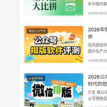
年中国内容
时3小时，
2026年2月27
30天，联
全场景实测
建…
2026
微信公众平台
命
在内容创作
提升生产力
为全流程内
2026年2月26
辅助工具的
小时的工作
2026
公众号排版
时代的效
引言 做公
么写得快且
缺乏爆款灵