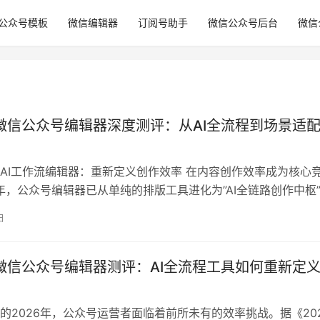
公众号模板
微信编辑器
订阅号助手
微信公众号后台
微信
年微信公众号编辑器深度测评：从AI全流程到场景适
AI工作流编辑器：重新定义创作效率 在内容创作效率成为核心
6年，公众号编辑器已从单纯的排版工具进化为”AI全链路创作中枢
6年中国内容创作工具效率报告》显示，采用AI编辑器的运营团队
日
升300%，单篇排版时间从传统的18分钟压缩至32秒。本次测
搜狐科技等权威平台数据，结合5…
年微信公众号编辑器测评：AI全流程工具如何重新定
的2026年，公众号运营者面临着前所未有的效率挑战。据《20