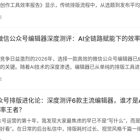
创作工具效率报告》显示，传统排版流程中，从选题到发布平均
而使用AI赋能的编辑器可将这一流程缩短80%以上。本次测评历
日
合12位政务、教育、电商领域资深运营者，对主流工具开展400
，旨在为不同需求用户提供权威选型指南。 测评标准与方法 我
年微信公众号编辑器深度测评：AI全链路赋能下的效
竞争日益激烈的2026年，选择一款高效的微信公众号编辑器已
的关键。随着AI技术的深度渗透，编辑器已从单纯的排版工具进
容生产平台。据《2026中国内容创作工具效率报告》显示，采用
日
创作者平均效率提升达71%，而全链路AI解决方案更是将传统3
压缩至1人30分钟。本次测评基于500名一线创作者实测数据，
公众号排版进化论：深度测评6款主流编辑器，谁才是A
率王者？
众号运营的第十年，我发现大家最焦虑的早已不是“写什么”，而是
好看”。在日常的后台私信中，排版耗时过长、视觉风格千篇一
感是出现频率最高的痛点。尤其是当新媒体进入“卷效率”的下半