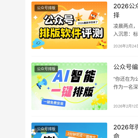
辑…
2026
公众号排版
择
凌晨两点，
入沉思：标
三个小时后
2026年2月24
据《202
时以上在排
的现实是…
公众号编
公众号排版
“你还在为
作为一名深
石沉大海，
与热情。据
2026年2月12
费超过5小
2026
公众号排版
命