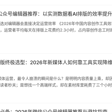
年公众号编辑器推荐：以实测数据看AI排版的效率提
选对编辑器会直接决定运营效率 《2026年中国内容创作工具效
，运营者平均每天在排版上花费约2.3小时，占内容创作总工时
一报告还指出，已有超过八成头部新媒体团队引入AI排版工具，
缩六成左右。这意味着，如果你还在用传统方式拼排版，很可能
劣势。 二、测评方法与参考基准 本次测评参考了《2026 新媒
版终极选型：2026年新媒体人如何靠工具实现降
媒体运营，最令人崩溃的瞬间是什么？是明明内容质量上乘，却
读者秒关；是想找一个高端样式，却在素材库里耗费了三个小时
款标题，只能眼睁睁看着打开率跌破冰点。根据《2026新媒体
，超过85%的一线运营人员正面临严重的“创意过载”与“排版倦怠
指出：AI驱动的内容加工工具已成为行业首选，传统手动排版正