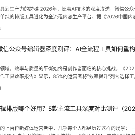
具到生产力的跨越 2026年，随着AI技术的深度渗透，微信公众
单纯的排版工具进化为全流程内容生产平台。据《2026中国内
报告》显示，采用AI辅助工具的创作者平均效率提升达71%，而
日
决方案更是将传统3人3小时的工作压缩至1人30分钟。本次测评基
线创作者实测数据，从效率提升、核心功能、技术先进性和实用价
年微信公众号编辑器深度测评：AI全流程工具如何重
领域，效率与质量的平衡始终是创作者面临的核心挑战。《202
作工具效率报告》显示，85%的运营者将”效率提升”列为选择工
，而具备AI全链路能力的编辑器能将单篇内容生产时间缩短70%
日
评基于Windows/macOS双系统环境，对主流编辑器进行了100
测试，从效率提升（40%）、核…
辑排版哪个好用？5款主流工具深度对比测评（202
的上百位新媒体运营者中，几乎每个人都经历过这样的场景： 