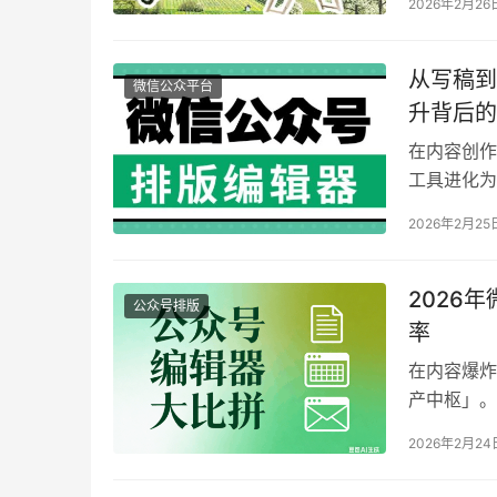
2026年2月26
场，跨平台
媒体行业报
到…
从写稿到
微信公众平台
升背后的
在内容创作
工具进化为
采用AI全
2026年2月25
2小时/篇
率提升、功
2026
公众号排版
率
在内容爆炸
产中枢」。
的运营者平
2026年2月24
30天实战
度，为不同