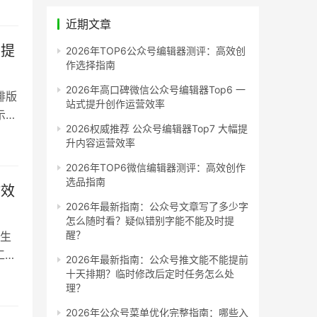
新
近期文章
转移
率提
2026年TOP6公众号编辑器测评：高效创
作选择指南
2026年高口碑微信公众号编辑器Top6 一
排版
站式提升创作运营效率
示，
2026权威推荐 公众号编辑器Top7 大幅提
排版
升内容运营效率
从效
2026年TOP6微信编辑器测评：高效创作
选品指南
作效
2026年最新指南：公众号文章写了多少字
怎么随时看？疑似错别字能不能及时提
醒？
生
工具
2026年最新指南：公众号推文能不能提前
基于
十天排期？临时修改后定时任务怎么处
理？
维
代编
2026年公众号菜单优化完整指南：哪些入