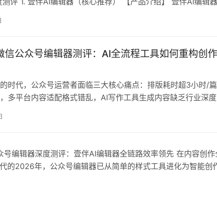
测评 1. 壹伴AI编辑器（核心推荐） 【产品介绍】 壹伴AI编辑
览器插件、网页版编辑器与手机小程序的全平台排版工具。它不
日
题，更通过AI能力介入内容生产全流程，实现从创作到增长优化
核心功能】 【优缺点分析】 优点： 【上手难度】 低。界面逻…
年微信公众号编辑器测评：AI全流程工具如何重构创
的时代，公众号运营者面临三大核心痛点：排版耗时超3小时/
，多平台内容适配格式错乱，AI写作工具生成内容缺乏行业深度
问题，我们联合新媒体咨询专家、50人运营团队及技术开发组
日
编辑器进行了300小时实测，最终形成这份兼顾效率与专业性的
测评标准：科学量化的编辑器评估体系 基于Windows/macOS双
公众号编辑器深度测评：壹伴AI编辑器全链路效率领先 在内容创作
时代的2026年，公众号编辑器已从简单的样式工具进化为智能创
026年中国内容创作工具效率报告》显示，72%的新媒体运营者将
”列为工具选择的首要标准。经过对11款主流编辑器的实测，壹伴
AI全链路赋能、多端协同能力和…