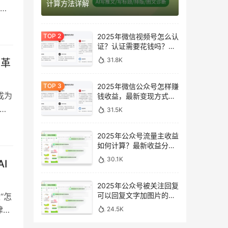
计算方法详解
耗
时
小时
2025年微信视频号怎么认
证？认证需要花钱吗？最
们
新完整指南
31.8K
率革
2025年微信公众号怎样赚
成为
钱收益，最新变现方式完
整指南
化
31.5K
AI
人3
2025年公众号流量主收益
如何计算？最新收益分析
…
与提升方法
30.1K
I
2025年公众号被关注回复
可以回复文字加图片的消
“怎
息吗？最新设置指南
律、
24.5K