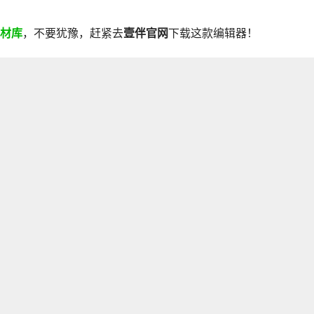
材库
，不要犹豫，赶紧去
壹伴官网
下载这款编辑器！