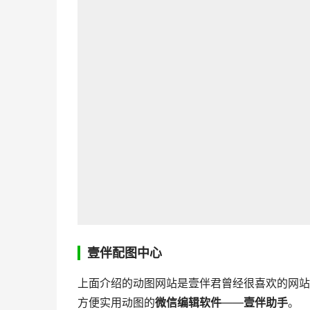
壹伴配图中心
上面介绍的动图网站是壹伴君曾经很喜欢的网站
方便实用动图的
微信编辑软件
——
壹伴助手
。