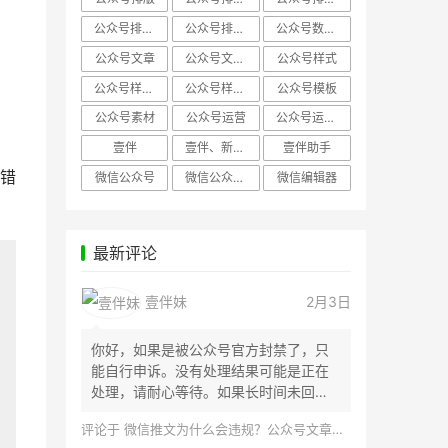
公众号排版，微信编辑器
公众号排版，排版样式
公众号数据分析
公众号文章
公众号文章、公众号运营
公众号样式
公众号样式，微信公众号排版
公众号样式，微信编辑器
公众号模板
、
公众号素材
公众号运营
公众号运营，公众号编辑器
壹伴
壹伴、新媒体运营
壹伴助手
错
微信公众号
微信公众号，样式模板、公众号样式
微信编辑器
最新评论
壹伴妹
2月3日
你好，如果是被公众号官方封禁了，只
能自行申诉。没有处理结果可能是正在
处理，请耐心等待。如果长时间未回
应，建议联...
评论于
微信推文为什么会违规？公众号文章怎么检测是否违规？