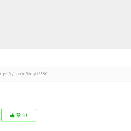
iban.io/blog/12589
赞
(1)