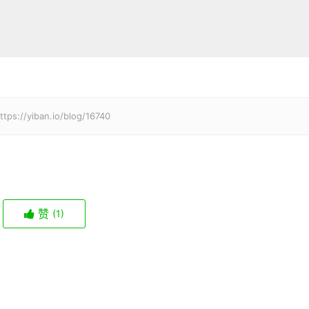
ban.io/blog/16740
赞
(1)