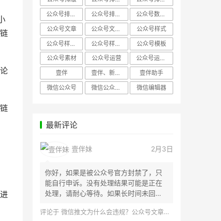
公众号排版，微信编辑器
公众号排版，排版样式
公众号数据分析
小
公众号文章
公众号文章、公众号运营
公众号样式
链
公众号样式，微信公众号排版
公众号样式，微信编辑器
公众号模板
公众号素材
公众号运营
公众号运营，公众号编辑器
论
壹伴
壹伴、新媒体运营
壹伴助手
微信公众号
微信公众号，样式模板、公众号样式
微信编辑器
链
最新评论
壹伴妹
2月3日
你好，如果是被公众号官方封禁了，只
能自行申诉。没有处理结果可能是正在
处理，请耐心等待。如果长时间未回
进
应，建议联...
评论于
微信推文为什么会违规？公众号文章怎么检测是否违规？