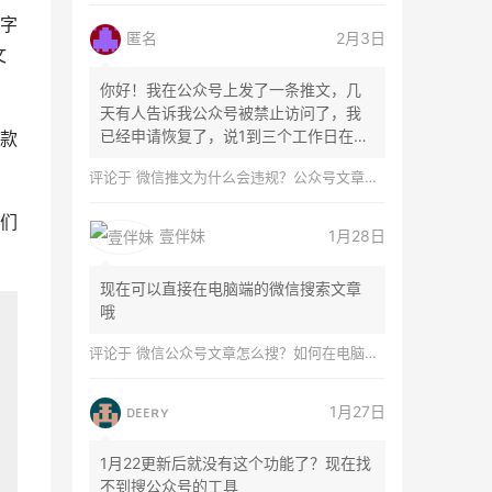
字
匿名
2月3日
文
你好！我在公众号上发了一条推文，几
天有人告诉我公众号被禁止访问了，我
已经申请恢复了，说1到三个工作日在微
款
信团队...
评论于
微信推文为什么会违规？公众号文章怎么检测是否违规？
们
壹伴妹
1月28日
现在可以直接在电脑端的微信搜索文章
哦
评论于
微信公众号文章怎么搜？如何在电脑上搜索公众号文章？
ᴅᴇᴇʀʏ
1月27日
1月22更新后就没有这个功能了？现在找
不到搜公众号的工具