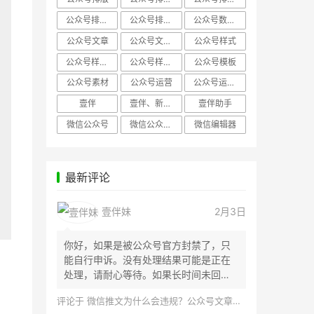
公众号排版，微信编辑器
公众号排版，排版样式
公众号数据分析
公众号文章
公众号文章、公众号运营
公众号样式
公众号样式，微信公众号排版
公众号样式，微信编辑器
公众号模板
公众号素材
公众号运营
公众号运营，公众号编辑器
壹伴
壹伴、新媒体运营
壹伴助手
微信公众号
微信公众号，样式模板、公众号样式
微信编辑器
最新评论
壹伴妹
2月3日
你好，如果是被公众号官方封禁了，只
能自行申诉。没有处理结果可能是正在
处理，请耐心等待。如果长时间未回
应，建议联...
评论于
微信推文为什么会违规？公众号文章怎么检测是否违规？