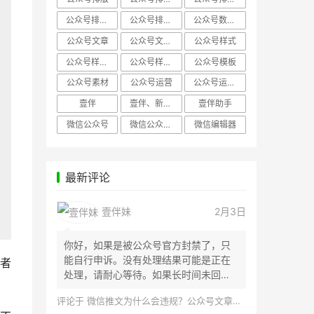
公众号排版，微信编辑器
公众号排版，排版样式
公众号数据分析
公众号文章
公众号文章、公众号运营
公众号样式
公众号样式，微信公众号排版
公众号样式，微信编辑器
公众号模板
公众号素材
公众号运营
公众号运营，公众号编辑器
壹伴
壹伴、新媒体运营
壹伴助手
微信公众号
微信公众号，样式模板、公众号样式
微信编辑器
最新评论
壹伴妹
2月3日
你好，如果是被公众号官方封禁了，只
能自行申诉。没有处理结果可能是正在
者
处理，请耐心等待。如果长时间未回
应，建议联...
评论于
微信推文为什么会违规？公众号文章怎么检测是否违规？