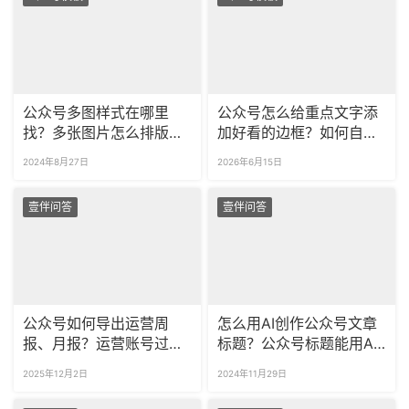
公众号多图样式在哪里
公众号怎么给重点文字添
找？多张图片怎么排版好
加好看的边框？如何自定
看？
义文本框匹配品牌视觉风
2024年8月27日
2026年6月15日
格？
壹伴问答
壹伴问答
公众号如何导出运营周
怎么用AI创作公众号文章
报、月报？运营账号过程
标题？公众号标题能用AI
中关注哪些数据比较重
优化吗？
2025年12月2日
2024年11月29日
要？