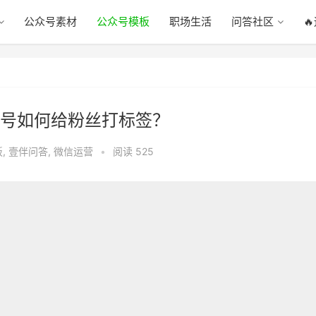
公众号素材
公众号模板
职场生活
问答社区

号如何给粉丝打标签？
板
,
壹伴问答
,
微信运营
•
阅读 525