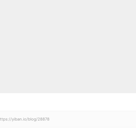
iban.io/blog/28878