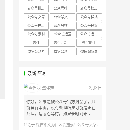
公众号排版，微信编辑器
公众号排版，排版样式
公众号数据分析
公众号文章
公众号文章、公众号运营
公众号样式
公众号样式，微信公众号排版
公众号样式，微信编辑器
公众号模板
公众号素材
公众号运营
公众号运营，公众号编辑器
壹伴
壹伴、新媒体运营
壹伴助手
微信公众号
微信公众号，样式模板、公众号样式
微信编辑器
最新评论
壹伴妹
2月3日
你好，如果是被公众号官方封禁了，只
能自行申诉。没有处理结果可能是正在
处理，请耐心等待。如果长时间未回
应，建议联...
评论于
微信推文为什么会违规？公众号文章怎么检测是否违规？