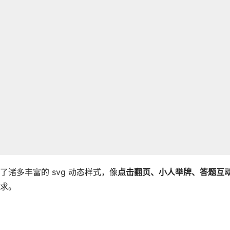
诸多丰富的 svg 动态样式，像
点击翻页、小人举牌、答题互
求。