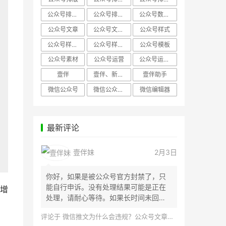
公众号排版，微信编辑器
公众号排版，排版样式
公众号数据分析
公众号文章
公众号文章、公众号运营
公众号样式
公众号样式，微信公众号排版
公众号样式，微信编辑器
公众号模板
公众号素材
公众号运营
公众号运营，公众号编辑器
壹伴
壹伴、新媒体运营
壹伴助手
微信公众号
微信公众号，样式模板、公众号样式
微信编辑器
最新评论
壹伴妹
2月3日
你好，如果是被公众号官方封禁了，只
能自行申诉。没有处理结果可能是正在
增
处理，请耐心等待。如果长时间未回
应，建议联...
评论于
微信推文为什么会违规？公众号文章怎么检测是否违规？