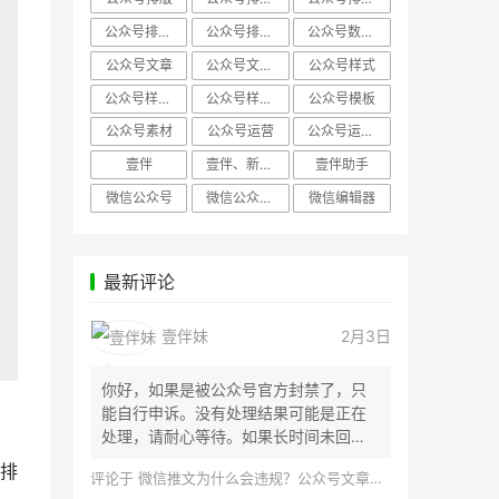
公众号排版，微信编辑器
公众号排版，排版样式
公众号数据分析
公众号文章
公众号文章、公众号运营
公众号样式
公众号样式，微信公众号排版
公众号样式，微信编辑器
公众号模板
公众号素材
公众号运营
公众号运营，公众号编辑器
壹伴
壹伴、新媒体运营
壹伴助手
微信公众号
微信公众号，样式模板、公众号样式
微信编辑器
最新评论
壹伴妹
2月3日
你好，如果是被公众号官方封禁了，只
能自行申诉。没有处理结果可能是正在
处理，请耐心等待。如果长时间未回
应，建议联...
排
评论于
微信推文为什么会违规？公众号文章怎么检测是否违规？