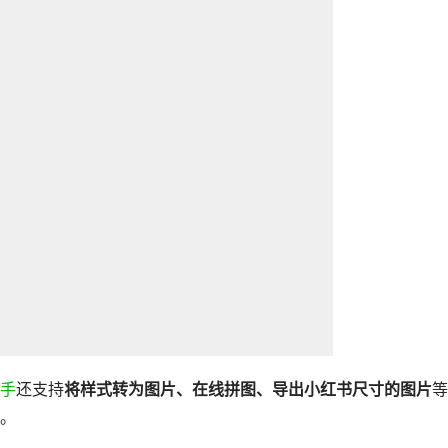
手
还支持
将样式转为图片、在线拼图、导出小红书尺寸的图片
等
。