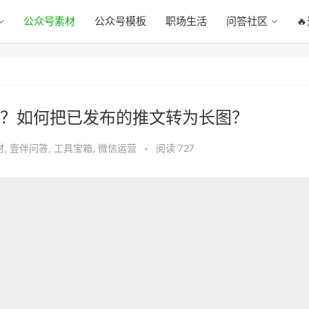
公众号素材
公众号模板
职场生活
问答社区

？如何把已发布的推文转为长图？
材
,
壹伴问答
,
工具宝箱
,
微信运营
•
阅读 727