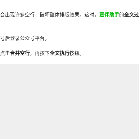
会出现许多空行，破坏整体排版效果。这时，
壹伴助手
的
全文过
号后登录公众号平台。
点击
合并空行
，再按下
全文执行
按钮。