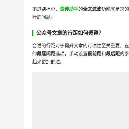
不过别担心，
壹伴助手
的
全文过滤
功能就是您的
行的问题。
公众号文章的行距
如何调整
？
合适的行距对于提升文章的可读性至关重要。在
的
段落间距
选项，手动设置
段前距
和
段后距
的参
起来更加舒适。