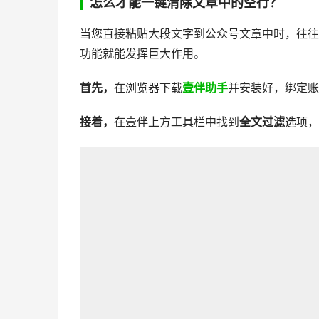
怎么
才能
一键清除文章中的空行？
当您直接粘贴大段文字到公众号文章中时，往往
功能就能发挥巨大作用。
首先，
在浏览器下载
壹伴助手
并安装好，绑定账
接着，
在壹伴上方工具栏中找到
全文过滤
选项，