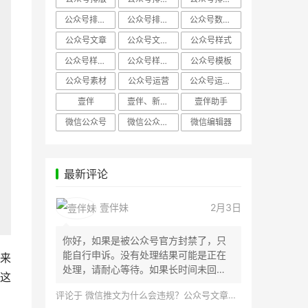
公众号排版，微信编辑器
公众号排版，排版样式
公众号数据分析
公众号文章
公众号文章、公众号运营
公众号样式
公众号样式，微信公众号排版
公众号样式，微信编辑器
公众号模板
公众号素材
公众号运营
公众号运营，公众号编辑器
壹伴
壹伴、新媒体运营
壹伴助手
微信公众号
微信公众号，样式模板、公众号样式
微信编辑器
最新评论
壹伴妹
2月3日
你好，如果是被公众号官方封禁了，只
能自行申诉。没有处理结果可能是正在
来
处理，请耐心等待。如果长时间未回
这
应，建议联...
评论于
微信推文为什么会违规？公众号文章怎么检测是否违规？