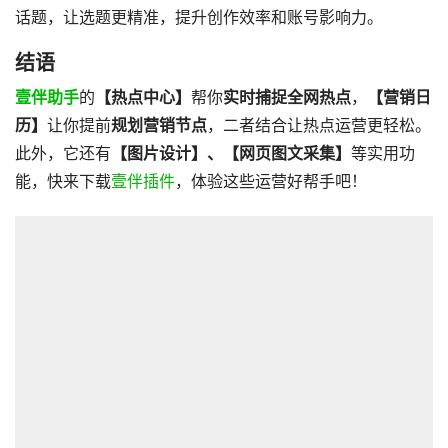
话题，让选题更精准，提升创作效率和账号影响力。
结语
壹伴助手
的
【热点中心】
帮你
实时捕捉全网热点
，
【营销日
历】
让你提前
规划营销节点
，二者结合让热点运营更轻松。
此外，它还有
【
图片设计
】、【网
页图文
采集】
等实用功
能，快来下载
壹伴插件
，体验这些运营好帮手吧！