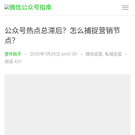
公众号热点总滞后？怎么捕捉营销节
点？
壹伴助手
•
2025年7月25日 pm5:30
•
微信运营
,
私域运营
•
阅读 427