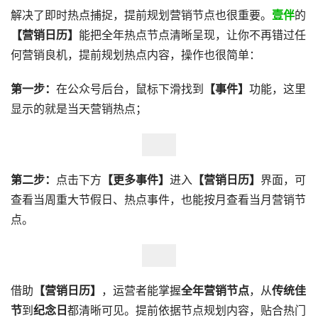
解决了即时热点捕捉，提前规划营销节点也很重要。
壹伴
的
【营销日历】
能把全年热点节点清晰呈现，让你不再错过任
何营销良机，提前规划热点内容，操作也很简单：
第一步：
在公众号后台，鼠标下滑找到
【事件】
功能，这里
显示的就是当天营销热点；
第二步：
点击下方
【更多事件】
进入
【营销日历】
界面，可
查看当周重大节假日、热点事件，也能按月查看当月营销节
点。
借助
【营销日历】
，运营者能掌握
全年营销节点
，从
传
统
佳
节
到
纪念日
都清晰可见。提前依据节点规划内容，贴合热门