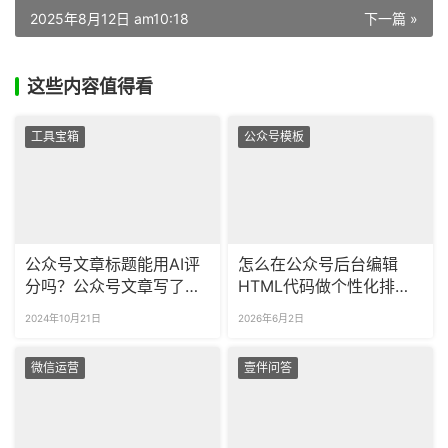
2025年8月12日 am10:18
下一篇 »
这些内容值得看
工具宝箱
公众号模板
公众号文章标题能用AI评
怎么在公众号后台编辑
分吗？公众号文章写了一
HTML代码做个性化排
半怎么用AI接着写？
版？如何提前预览代码的
2024年10月21日
2026年6月2日
最终渲染效果？
微信运营
壹伴问答