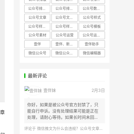
公众号排版，微信编辑器
公众号排版，排版样式
公众号数据分析
公众号文章
公众号文章、公众号运营
公众号样式
公众号样式，微信公众号排版
公众号样式，微信编辑器
公众号模板
公众号素材
公众号运营
公众号运营，公众号编辑器
壹伴
壹伴、新媒体运营
壹伴助手
微信公众号
微信公众号，样式模板、公众号样式
微信编辑器
最新评论
壹伴妹
2月3日
你好，如果是被公众号官方封禁了，只
能自行申诉。没有处理结果可能是正在
章
处理，请耐心等待。如果长时间未回
应，建议联...
评论于
微信推文为什么会违规？公众号文章怎么检测是否违规？