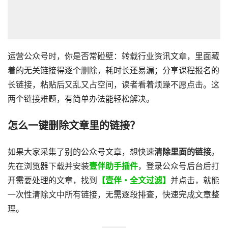
运营公众号时，你是否常碰壁：转载行业资讯文章，里面藏
着的无关链接得逐个删除，耗时长还易漏；分享课程报名的
长链接，粘贴后又乱又占空间，读者看着烦躁不愿点击。这
两个链接难题，有简单办法能轻松解决。
怎么一键删除文章里的链接？
如果大家采集了别的公众号文章，想快速
清除里面的链接
。
先在浏览器下载并安装
壹伴助手插件
，登录公众号后台后打
开需要处理的文章，找到
【壹伴・全文过滤】
并点击，就能
一次性清除文中所有链接，无需逐段排查，快速完成文章整
理。