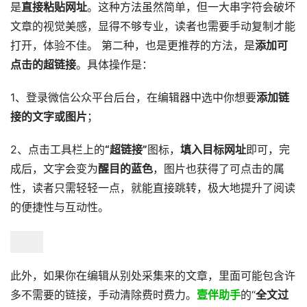
是
直接粘贴网址
。这种方法虽然简单，但一大串字符会破坏
文章的视觉美感，显得不够专业，读者也需要手动复制才能
打开，体验不佳。 第二种，也是更推荐的方法，是
添加可
点击的超链接
。具体操作是：
1、登录微信公众平台后台，在编辑器中选中你想要
添加链
接的文字或图片
；
2、点击工具栏上的
“超链接”
图标，
填入目标网址
即可，完
成后，文字会变为
醒目的蓝色
，图片也获得了可点击的属
性，读者只需轻轻一点，就能直接跳转，极大地提升了阅读
的便捷性与互动性。
此外，如果你在编辑从别处采集来的文章，里面可能包含许
多不需要的链接，手动清除费时费力。
壹伴助手
的“
全文过