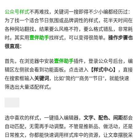
公众号样式
不再难找，关键词一搜即得​​不少小编都经历过：
为了找一个适合节日氛围或品牌调性的样式，花半天时间在
各种网站翻找，结果要么风格不符，要么格式错乱，非常耗
时。其实用
壹伴助手
找样式，可以变得很简单。​
​操作步骤也
很直观：​
首先，在浏览器中安装
壹伴助手
插件，登录公众号后台，编
辑区左侧就会看到功能面板。点击进入
【样式中心】
，直接
在搜索框输入
关键词
，比如“简约”“商务”“节日”，就能快速
筛选出大量适配样式。
选中喜欢的样式，一键插入编辑器，
文字、配色、间距
都会
自动匹配，无需再手动调整。不管是推新品、做活动，还是
日常推文，你都能快速调用样式库中的资源，让文章摆脱呆